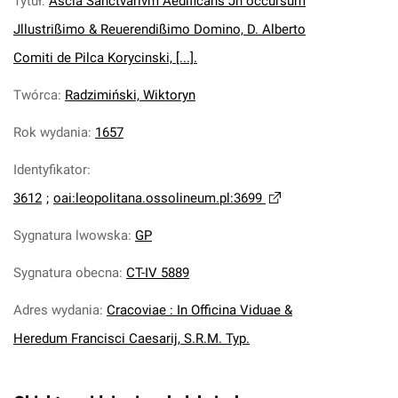
Tytuł
:
Ascia Sanctvarivm Aedificans Jn occursum
Jllustrißimo & Reuerendißimo Domino, D. Alberto
Comiti de Pilca Korycinski, [...].
Twórca
:
Radzimiński, Wiktoryn
Rok wydania
:
1657
Identyfikator
:
3612
;
oai:leopolitana.ossolineum.pl:3699
Sygnatura lwowska
:
GP
Sygnatura obecna
:
CT-IV 5889
Adres wydania
:
Cracoviae : In Officina Viduae &
Heredum Francisci Caesarij, S.R.M. Typ.