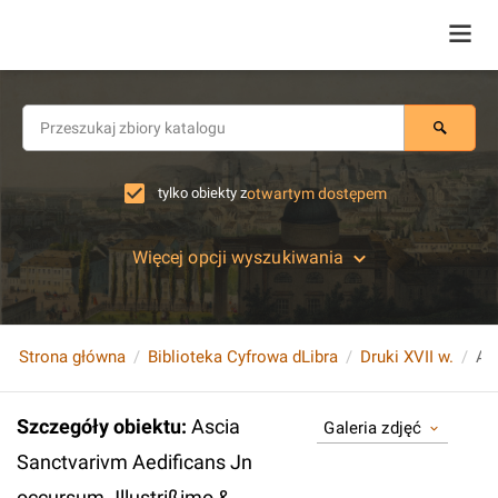
tylko obiekty z
otwartym dostępem
Więcej opcji wyszukiwania
Strona główna
Biblioteka Cyfrowa dLibra
Druki XVII w.
Szczegóły obiektu
:
Ascia
Galeria zdjęć
Sanctvarivm Aedificans Jn
occursum Jllustrißimo &