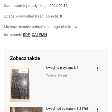
Data ostatniej modyfikacji:
2024-02-12
Liczba wyświetleń treści obiektu:
0
Możesz również pobrać opis tego obiektu w
formatach:
RDF
;
OAI-PMH
Zobacz także
Uwagi na przysięgą [...]
Twórca
:
Uwagi
Uwagi nad traktatami [...] 1768.