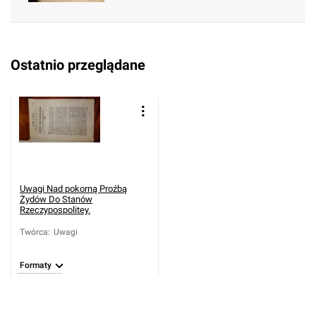
Ostatnio przeglądane
Uwagi Nad pokorną Proźbą
Żydów Do Stanów
Rzeczypospolitey.
Twórca
:
Uwagi
Formaty