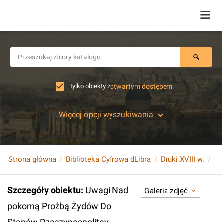
tylko obiekty z
otwartym dostępem
Więcej opcji wyszukiwania
Strona główna
Biblioteka Cyfrowa dLibra
Druki XVIII w.
Szczegóły obiektu
:
Uwagi Nad
Galeria zdjęć
pokorną Proźbą Żydów Do
Stanów Rzeczypospolitey.