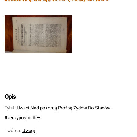
Opis
Tytuł
:
Uwagi Nad pokorną Proźbą Żydów Do Stanów
Rzeczypospolitey.
Twórca
:
Uwagi