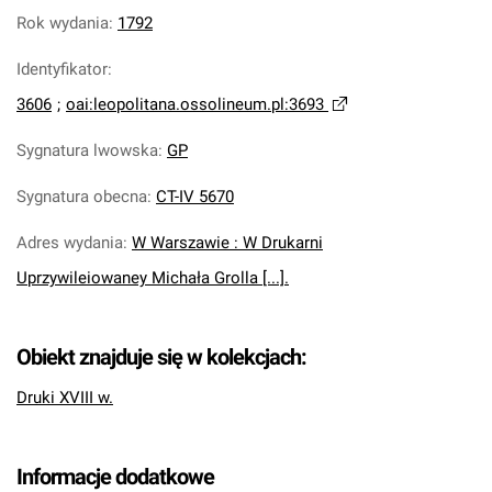
Rok wydania
:
1792
Identyfikator
:
3606
;
oai:leopolitana.ossolineum.pl:3693
Sygnatura lwowska
:
GP
Sygnatura obecna
:
CT-IV 5670
Adres wydania
:
W Warszawie : W Drukarni
Uprzywileiowaney Michała Grolla [...].
Obiekt znajduje się w kolekcjach:
Druki XVIII w.
Informacje dodatkowe