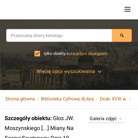
tylko obiekty z
otwartym dostępem
Więcej opcji wyszukiwania
Strona główna
Biblioteka Cyfrowa dLibra
Druki XVIII w.
Szczegóły obiektu
:
Glos JW.
Galeria zdjęć
Moszynskiego [...] Miany Na
Sessyi Seymowey Dnia 19.