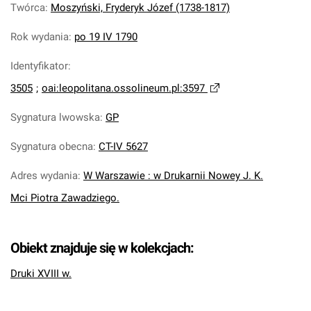
Twórca
:
Moszyński, Fryderyk Józef (1738-1817)
Rok wydania
:
po 19 IV 1790
Identyfikator
:
3505
;
oai:leopolitana.ossolineum.pl:3597
Sygnatura lwowska
:
GP
Sygnatura obecna
:
CT-IV 5627
Adres wydania
:
W Warszawie : w Drukarnii Nowey J. K.
Mci Piotra Zawadziego.
Obiekt znajduje się w kolekcjach:
Druki XVIII w.