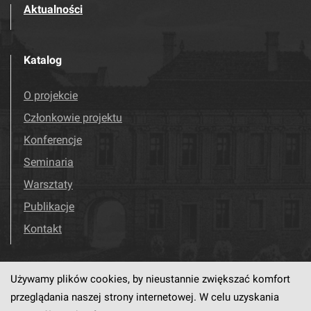
Aktualności
Katalog
O projekcie
Członkowie projektu
Konferencje
Seminaria
Warsztaty
Publikacje
Kontakt
Używamy plików cookies, by nieustannie zwiększać komfort
Odwiedź nas!
Facebook
przeglądania naszej strony internetowej. W celu uzyskania