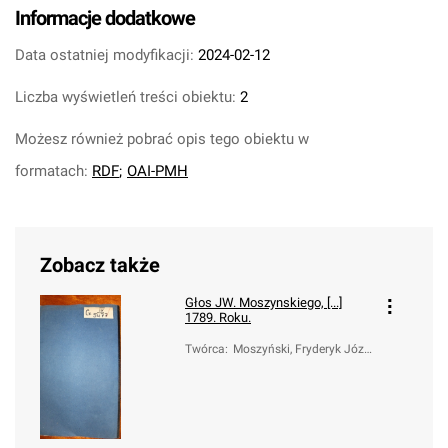
Informacje dodatkowe
Data ostatniej modyfikacji:
2024-02-12
Liczba wyświetleń treści obiektu:
2
Możesz również pobrać opis tego obiektu w
formatach:
RDF
;
OAI-PMH
Zobacz także
Głos JW. Moszynskiego, [...]
1789. Roku.
Twórca
:
Moszyński, Fryderyk Józe
f (1738-1817)