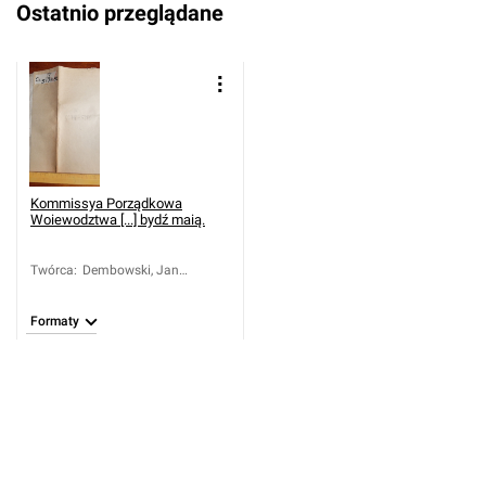
Ostatnio przeglądane
Kommissya Porządkowa
Woiewodztwa [...] bydź maią.
Twórca
:
Dembowski, Jan
Sebastian (1762-1835)
Formaty