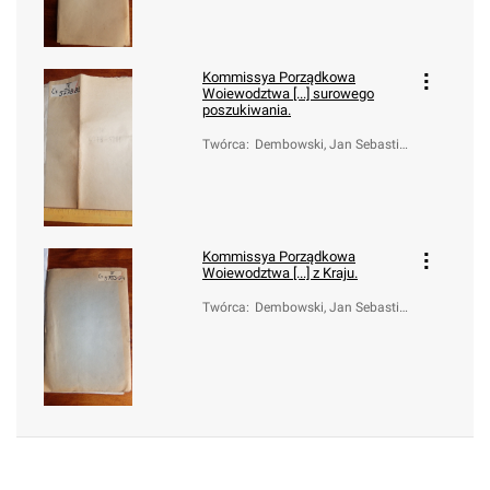
Kommissya Porządkowa
Woiewodztwa [...] surowego
poszukiwania.
Twórca
:
Dembowski, Jan Sebastia
n (1762-1835)
Kommissya Porządkowa
Woiewodztwa [...] z Kraju.
Twórca
:
Dembowski, Jan Sebastia
n (1762-1835)