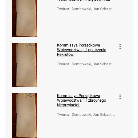
Twórca
:
Dembowski, Jan Sebastia
n (1762-1835)
Kommissya Porządkowa
Woiewodztwa [...] opatrzenia
Rekrutów.
Twórca
:
Dembowski, Jan Sebastia
n (1762-1835)
Kommissya Porządkowa
Woiewodztwa [...] zbroynego
Nieprzyiacioł.
Twórca
:
Dembowski, Jan Sebastia
n (1762-1835)