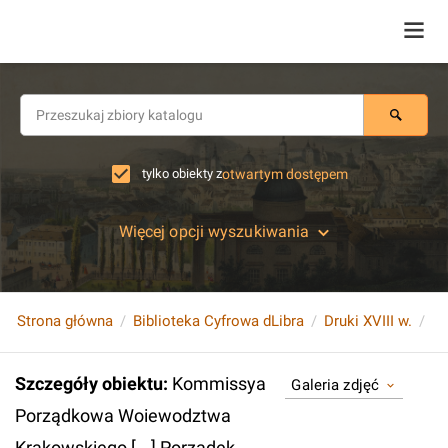
tylko obiekty z
otwartym dostępem
Więcej opcji wyszukiwania
Strona główna
Biblioteka Cyfrowa dLibra
Druki XVIII w.
Szczegóły obiektu
:
Kommissya
Galeria zdjęć
Porządkowa Woiewodztwa
Krakowskiego [...] Porządek