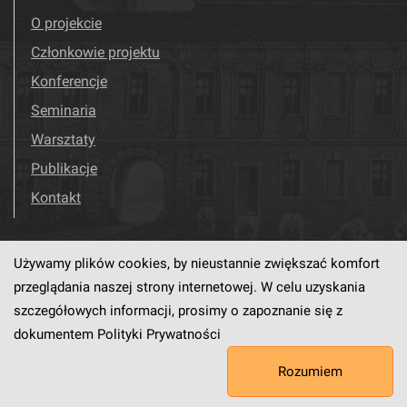
O projekcie
Członkowie projektu
Konferencje
Seminaria
Warsztaty
Publikacje
Kontakt
Używamy plików cookies, by nieustannie zwiększać komfort
Odwiedź nas!
Facebook
przeglądania naszej strony internetowej. W celu uzyskania
szczegółowych informacji, prosimy o zapoznanie się z
dokumentem
Polityki Prywatności
Ten serwis działa dzięki oprogramowaniu
dLibra6.4.18-SNAPSHOT
Rozumiem
opracowanemu przez
PCSS