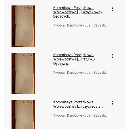
Kommissya Porządkowa
Woiewodztwa [...] Woyskowey
będących.
Twórca
:
Dembowski, Jan Sebastia
n (1762-1835)
Kommissya Porządkowa
Woiewodztwa [...] ratunku
Oyczyzny.
Twórca
:
Dembowski, Jan Sebastia
n (1762-1835)
Kommissya Porządkowa
Woiewodztwa [...] użyci zostali.
Twórca
:
Dembowski, Jan Sebastia
n (1762-1835)