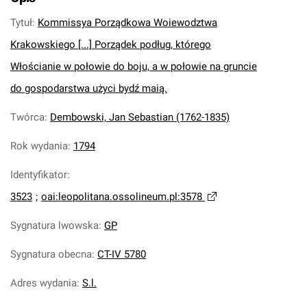
Tytuł
:
Kommissya Porządkowa Woiewodztwa
Krakowskiego [...] Porządek podług, którego
Włościanie w połowie do boju, a w połowie na gruncie
do gospodarstwa użyci bydź maią.
Twórca
:
Dembowski, Jan Sebastian (1762-1835)
Rok wydania
:
1794
Identyfikator
:
3523
;
oai:leopolitana.ossolineum.pl:3578
Sygnatura lwowska
:
GP
Sygnatura obecna
:
CT-IV 5780
Adres wydania
:
S.l.