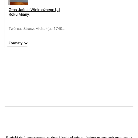
Głos Jaśnie Wielmożnego [...]
Roku Miany.
Twórca
:
Strasz, Michał (ca 1740-
1824)
Formaty
Projekt dofinansowany ze środków budżetu państwa w ramach programu