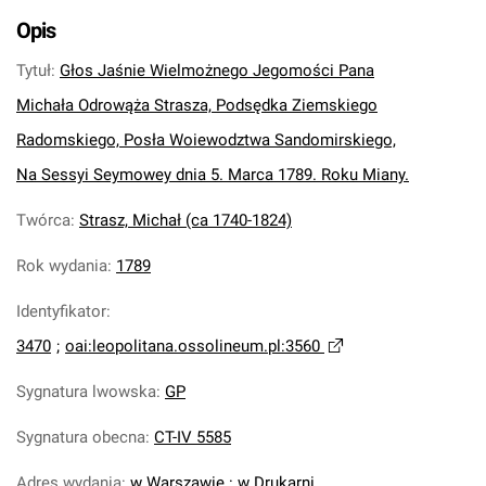
Opis
Tytuł
:
Głos Jaśnie Wielmożnego Jegomości Pana
Michała Odrowąża Strasza, Podsędka Ziemskiego
Radomskiego, Posła Woiewodztwa Sandomirskiego,
Na Sessyi Seymowey dnia 5. Marca 1789. Roku Miany.
Twórca
:
Strasz, Michał (ca 1740-1824)
Rok wydania
:
1789
Identyfikator
:
3470
;
oai:leopolitana.ossolineum.pl:3560
Sygnatura lwowska
:
GP
Sygnatura obecna
:
CT-IV 5585
Adres wydania
:
w Warszawie : w Drukarni