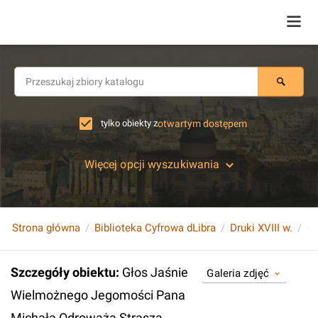
tylko obiekty z
otwartym dostępem
Więcej opcji wyszukiwania
Strona główna
Biblioteka Cyfrowa dLibra
Druki XVIII w.
Szczegóły obiektu
:
Głos Jaśnie
Galeria zdjęć
Wielmożnego Jegomości Pana
Michała Odrowąża Strasza,