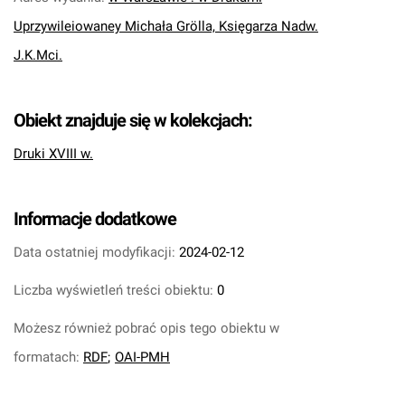
Uprzywileiowaney Michała Grölla, Księgarza Nadw.
J.K.Mci.
Obiekt znajduje się w kolekcjach:
Druki XVIII w.
Informacje dodatkowe
Data ostatniej modyfikacji:
2024-02-12
Liczba wyświetleń treści obiektu:
0
Możesz również pobrać opis tego obiektu w
formatach:
RDF
;
OAI-PMH