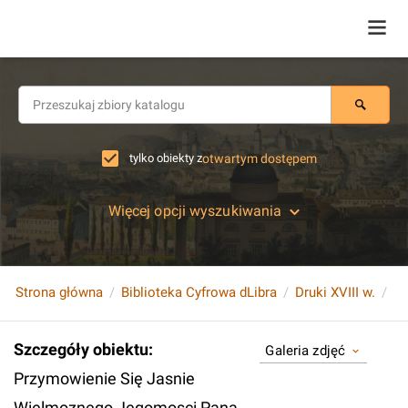
tylko obiekty z
otwartym dostępem
Więcej opcji wyszukiwania
Strona główna
Biblioteka Cyfrowa dLibra
Druki XVIII w.
Szczegóły obiektu
:
Galeria zdjęć
Przymowienie Się Jasnie
Wielmoznego Jegomosci Pana