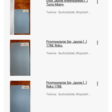
Głos Jasnie Wielmoznego [...]
Turno Miany.
Twórca
:
Suchodolski, Wojciech W
alerian (1749-1826)
Przymowienie Się, Jasnie [...]
1788. Roku.
Twórca
:
Suchodolski, Wojciech W
alerian (1749-1826)
Przymowienie Się, Jasnie [...]
Roku 1788.
Twórca
:
Suchodolski, Wojciech W
alerian (1749-1826)