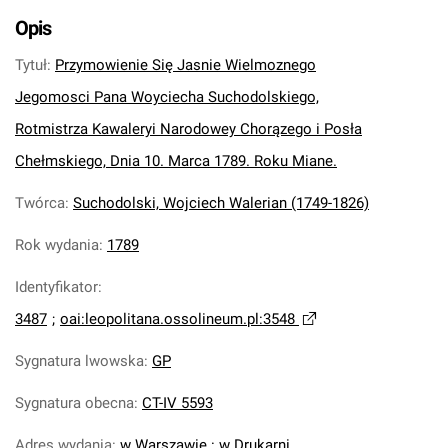
Opis
Tytuł
:
Przymowienie Się Jasnie Wielmoznego
Jegomosci Pana Woyciecha Suchodolskiego,
Rotmistrza Kawaleryi Narodowey Chorązego i Posła
Chełmskiego, Dnia 10. Marca 1789. Roku Miane.
Twórca
:
Suchodolski, Wojciech Walerian (1749-1826)
Rok wydania
:
1789
Identyfikator
:
3487
;
oai:leopolitana.ossolineum.pl:3548
Sygnatura lwowska
:
GP
Sygnatura obecna
:
CT-IV 5593
Adres wydania
:
w Warszawie : w Drukarni