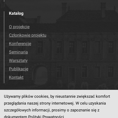
Katalog
O projekcie
Członkowie projektu
Konferencje
Seminaria
Warsztaty
Publikacje
Kontakt
Używamy plików cookies, by nieustannie zwiększać komfort
Odwiedź nas!
Facebook
przeglądania naszej strony internetowej. W celu uzyskania
szczegółowych informacji, prosimy o zapoznanie się z
dokumentem
Polityki Prywatności