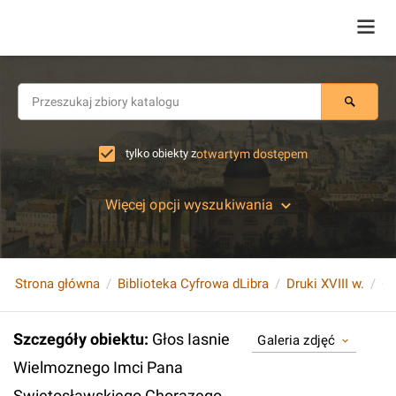
tylko obiekty z
otwartym dostępem
Więcej opcji wyszukiwania
Strona główna
Biblioteka Cyfrowa dLibra
Druki XVIII w.
Szczegóły obiektu
:
Głos Iasnie
Galeria zdjęć
Wielmoznego Imci Pana
Swiętosławskiego Chorązego