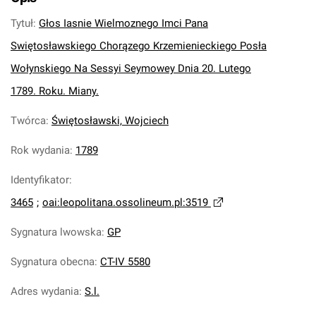
Tytuł
:
Głos Iasnie Wielmoznego Imci Pana
Swiętosławskiego Chorązego Krzemienieckiego Posła
Wołynskiego Na Sessyi Seymowey Dnia 20. Lutego
1789. Roku. Miany.
Twórca
:
Świętosławski, Wojciech
Rok wydania
:
1789
Identyfikator
:
3465
;
oai:leopolitana.ossolineum.pl:3519
Sygnatura lwowska
:
GP
Sygnatura obecna
:
CT-IV 5580
Adres wydania
:
S.l.