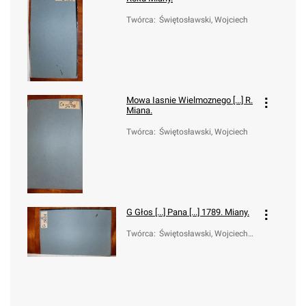
Twórca
:
Świętosławski, Wojciech
Mowa Iasnie Wielmoznego [...] R.
Miana.
Twórca
:
Świętosławski, Wojciech
G
Głos [...] Pana [...] 1789. Miany.
Twórca
:
Świętosławski, Wojciech
Augustyn (-po 12 XII 180
2)