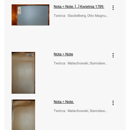
Nota = Note. [...] Kwietnia 1789.
Twórca
:
Stackelberg, Otto Magnus
(1736-1800)
Nota = Note
Twórca
:
Małachowski, Stanisław
(1736-1809)
Nota = Note.
Twórca
:
Małachowski, Stanisław
(1736-1809); Sapieha, Ka
zimierz Nestor (1757-179
8)