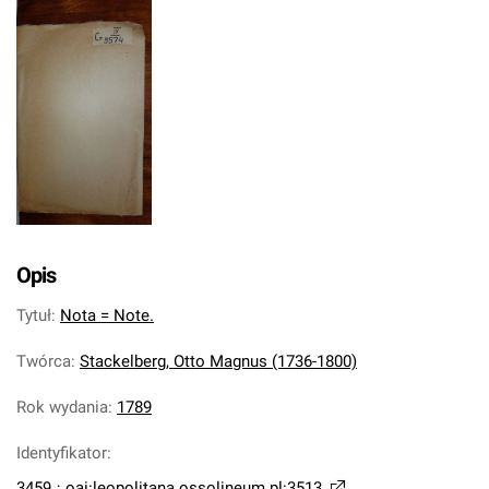
Opis
Tytuł
:
Nota = Note.
Twórca
:
Stackelberg, Otto Magnus (1736-1800)
Rok wydania
:
1789
Identyfikator
:
3459
;
oai:leopolitana.ossolineum.pl:3513