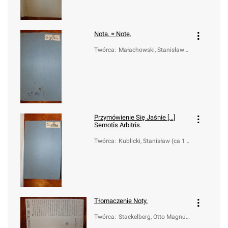
Nota. = Note.
Twórca
:
Małachowski, Stanisław
(1736-1809); Sapieha, Ka
zimierz Nestor (1757-179
8)
Przymówienie Się Jaśnie [...]
Semotîs Arbitrîs.
Twórca
:
Kublicki, Stanisław (ca 17
50-1809)
Tłomaczenie Noty.
Twórca
:
Stackelberg, Otto Magnus
(1736-1800)