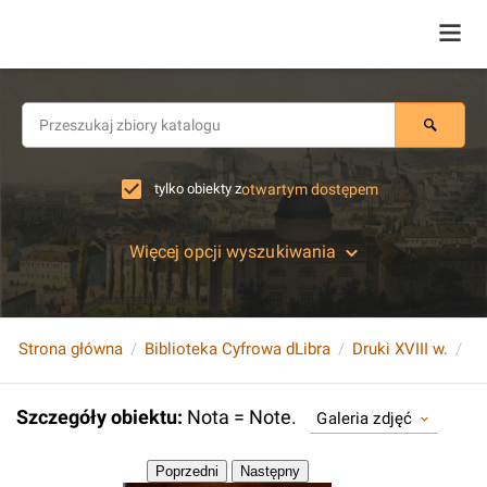
tylko obiekty z
otwartym dostępem
Więcej opcji wyszukiwania
Strona główna
Biblioteka Cyfrowa dLibra
Druki XVIII w.
No
Szczegóły obiektu
:
Nota = Note.
Galeria zdjęć