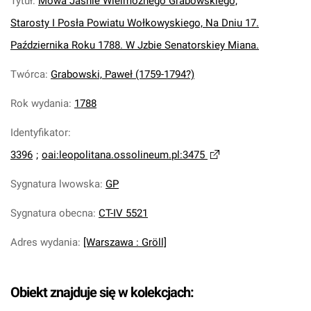
Tytuł
:
Mowa Jasnie Wielmoznego Grabowskiego,
Starosty I Posła Powiatu Wołkowyskiego, Na Dniu 17.
Października Roku 1788. W Jzbie Senatorskiey Miana.
Twórca
:
Grabowski, Paweł (1759-1794?)
Rok wydania
:
1788
Identyfikator
:
3396
;
oai:leopolitana.ossolineum.pl:3475
Sygnatura lwowska
:
GP
Sygnatura obecna
:
CT-IV 5521
Adres wydania
:
[Warszawa : Gröll]
Obiekt znajduje się w kolekcjach: