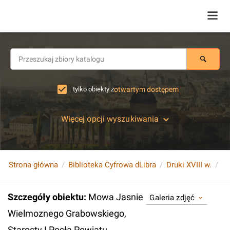
tylko obiekty z
otwartym dostępem
Więcej opcji wyszukiwania
Strona główna
Biblioteka Cyfrowa dLibra
Druki XVIII w.
Szczegóły obiektu
:
Mowa Jasnie
Galeria zdjęć
Wielmoznego Grabowskiego,
Starosty I Posła Powiatu