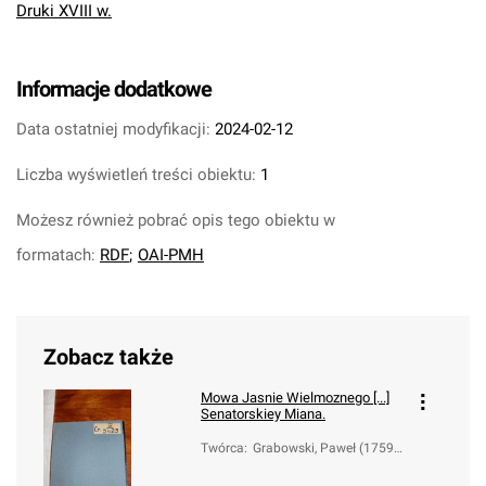
Druki XVIII w.
Informacje dodatkowe
Data ostatniej modyfikacji:
2024-02-12
Liczba wyświetleń treści obiektu:
1
Możesz również pobrać opis tego obiektu w
formatach:
RDF
;
OAI-PMH
Zobacz także
Mowa Jasnie Wielmoznego [...]
Senatorskiey Miana.
Twórca
:
Grabowski, Paweł (1759-1
794?)