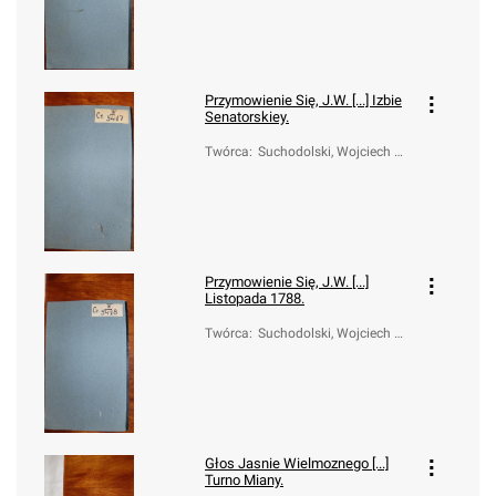
Przymowienie Się, J.W. [...] Izbie
Senatorskiey.
Twórca
:
Suchodolski, Wojciech W
alerian (1749-1826)
Przymowienie Się, J.W. [...]
Listopada 1788.
Twórca
:
Suchodolski, Wojciech W
alerian (1749-1826)
Głos Jasnie Wielmoznego [...]
Turno Miany.