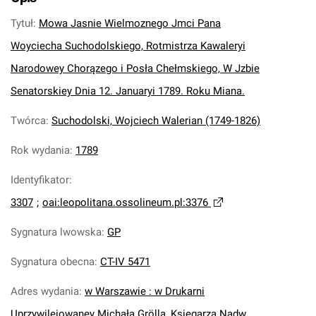
Tytuł
:
Mowa Jasnie Wielmoznego Jmci Pana
Woyciecha Suchodolskiego, Rotmistrza Kawaleryi
Narodowey Chorązego i Posła Chełmskiego, W Jzbie
Senatorskiey Dnia 12. Januaryi 1789. Roku Miana.
Twórca
:
Suchodolski, Wojciech Walerian (1749-1826)
Rok wydania
:
1789
Identyfikator
:
3307
;
oai:leopolitana.ossolineum.pl:3376
Sygnatura lwowska
:
GP
Sygnatura obecna
:
CT-IV 5471
Adres wydania
:
w Warszawie : w Drukarni
Uprzywileiowaney Michała Grölla, Księgarza Nadw.