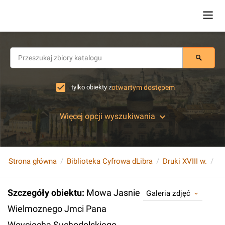
tylko obiekty z
otwartym dostępem
Więcej opcji wyszukiwania
Strona główna
Biblioteka Cyfrowa dLibra
Druki XVIII w.
Szczegóły obiektu
:
Mowa Jasnie
Galeria zdjęć
Wielmoznego Jmci Pana
Woyciecha Suchodolskiego,