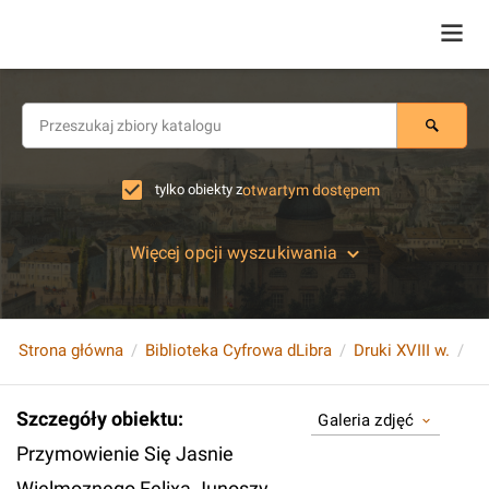
tylko obiekty z
otwartym dostępem
Więcej opcji wyszukiwania
Strona główna
Biblioteka Cyfrowa dLibra
Druki XVIII w.
Szczegóły obiektu
:
Galeria zdjęć
Przymowienie Się Jasnie
Wielmoznego Felixa Junoszy