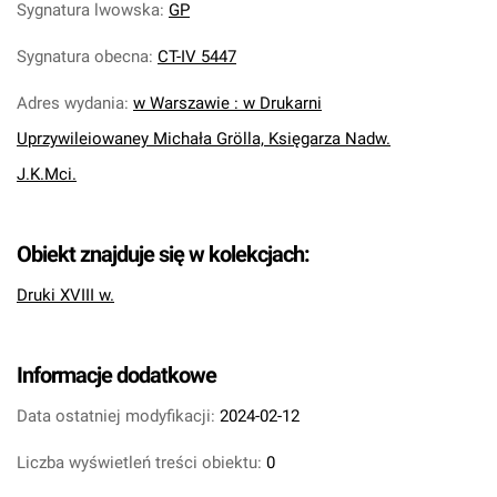
Sygnatura lwowska
:
GP
Sygnatura obecna
:
CT-IV 5447
Adres wydania
:
w Warszawie : w Drukarni
Uprzywileiowaney Michała Grölla, Księgarza Nadw.
J.K.Mci.
Obiekt znajduje się w kolekcjach:
Druki XVIII w.
Informacje dodatkowe
Data ostatniej modyfikacji:
2024-02-12
Liczba wyświetleń treści obiektu:
0