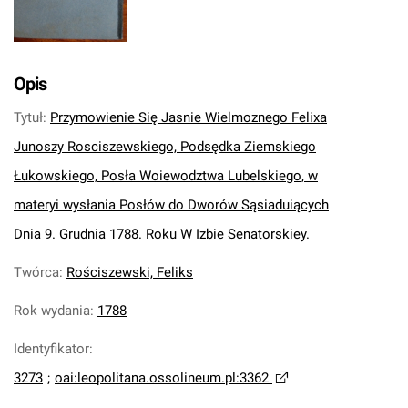
Opis
Tytuł
:
Przymowienie Się Jasnie Wielmoznego Felixa
Junoszy Rosciszewskiego, Podsędka Ziemskiego
Łukowskiego, Posła Woiewodztwa Lubelskiego, w
materyi wysłania Posłów do Dworów Sąsiaduiących
Dnia 9. Grudnia 1788. Roku W Izbie Senatorskiey.
Twórca
:
Rościszewski, Feliks
Rok wydania
:
1788
Identyfikator
:
3273
;
oai:leopolitana.ossolineum.pl:3362