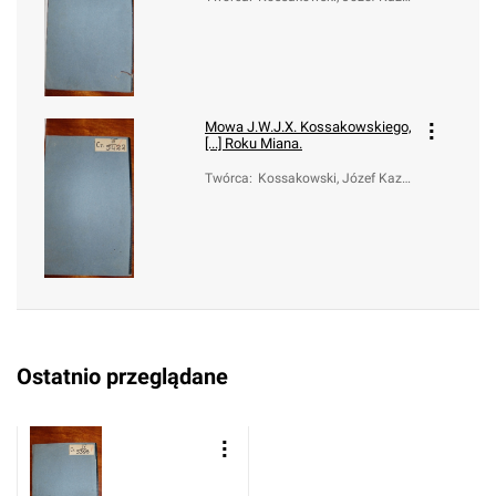
mierz (1738-1794)
Mowa J.W.J.X. Kossakowskiego,
[...] Roku Miana.
Twórca
:
Kossakowski, Józef Kazi
mierz (1738-1794)
Ostatnio przeglądane