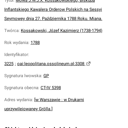
Tytuł
:
Mowa J.W.J.X. Kossakowskiego, Biskupa
Inflantskiego Kawalera Orderow Polskich na Sessyi
Seymowey dnia 27. Października 1788 Roku. Miana.
Twórca
:
Kossakowski, Józef Kazimierz (1738-1794)
Rok wydania
:
1788
Identyfikator
:
3225
;
oai:leopolitana.ossolineum.pl:3308
Sygnatura lwowska
:
GP
Sygnatura obecna
:
CT-IV 5398
Adres wydania
:
[w Warszawie : w Drukarni
uprzywileiowaney Grölla.]