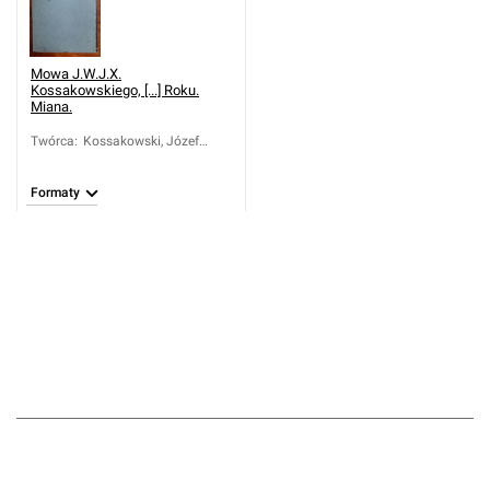
Mowa J.W.J.X.
Kossakowskiego, [...] Roku.
Miana.
Twórca
:
Kossakowski, Józef
Kazimierz (1738-1794)
Formaty