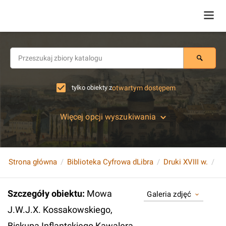
tylko obiekty z
otwartym dostępem
Więcej opcji wyszukiwania
Strona główna
Biblioteka Cyfrowa dLibra
Druki XVIII w.
Szczegóły obiektu
:
Mowa
Galeria zdjęć
J.W.J.X. Kossakowskiego,
Biskupa Inflantskiego Kawalera