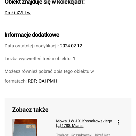
Obiekt znajduje się w kolekcjach:
Druki XVIII w.
Informacje dodatkowe
Data ostatniej modyfikacji:
2024-02-12
Liczba wyświetleń treści obiektu:
1
Możesz również pobrać opis tego obiektu w
formatach:
RDF
;
OAI-PMH
Zobacz także
Mowa J.W.J.X. Kossakowskiego
[...] 1788. Miana.
Twórca
:
Kossakowski, Józef Kazi