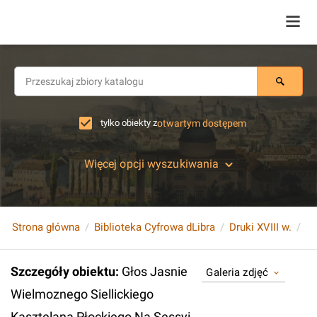
tylko obiekty z
otwartym dostępem
Więcej opcji wyszukiwania
Strona główna
Biblioteka Cyfrowa dLibra
Druki XVIII w.
Szczegóły obiektu
:
Głos Jasnie
Galeria zdjęć
Wielmoznego Siellickiego
Kasztelana Płockiego Na Sessyi