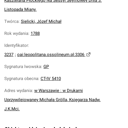
Kasztelana Płockiego Na Sessyi Seymowey Dnia 3.
Listopada Miany.
Twórca
:
Sielicki, Józef Michał
Rok wydania
:
1788
Identyfikator
:
3237
;
oai:leopolitana.ossolineum.pl:3306
Sygnatura lwowska
:
GP
Sygnatura obecna
:
CT-IV 5410
Adres wydania
:
w Warszawie : w Drukarni
Uprzywileiowaney Michała Grölla, Księgarza Nadw.
J.K.Mci.