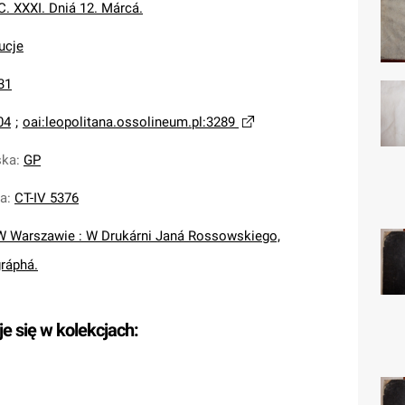
. XXXI. Dniá 12. Márcá.
ucje
31
04
;
oai:leopolitana.ossolineum.pl:3289
ska
:
GP
na
:
CT-IV 5376
W Warszawie : W Drukárni Janá Rossowskiego,
gráphá.
je się w kolekcjach: