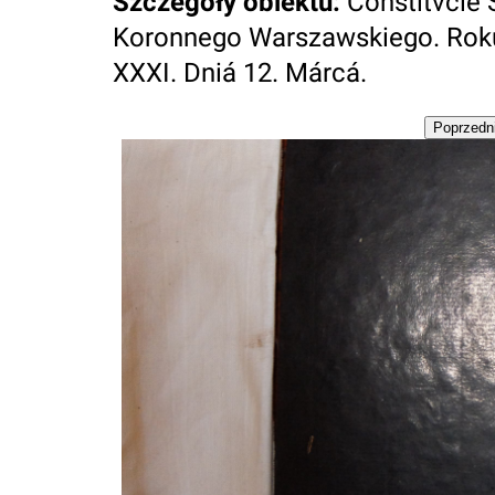
Szczegóły obiektu
:
Constitvcie
Koronnego Warszawskiego. Roku
XXXI. Dniá 12. Márcá.