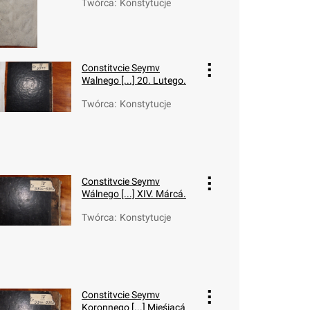
Twórca
:
Konstytucje
Constitvcie Seymv
Walnego [...] 20. Lutego.
Twórca
:
Konstytucje
Constitvcie Seymv
Wálnego [...] XIV. Márcá.
Twórca
:
Konstytucje
Constitvcie Seymv
Koronnego [...] Mieśiącá