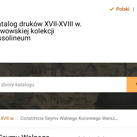
Polski
|
talog druków XVII-XVIII w.
lwowskiej kolekcji
ssolineum
 XVII w.
Constitvcie Seymv Walnego Koronnego Warszawskiego. Roku Páńskiego, M. DC. XXXI. Dniá 12. Márcá.