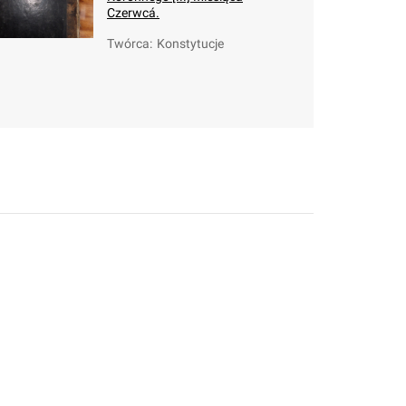
Czerwcá.
Twórca
:
Konstytucje