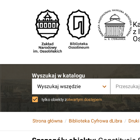
Ka
z 
O
Wyszukaj w katalogu
Wyszukaj wszędzie
tylko obiekty z
otwartym dostępem
Strona główna
Biblioteka Cyfrowa dLibra
Druki