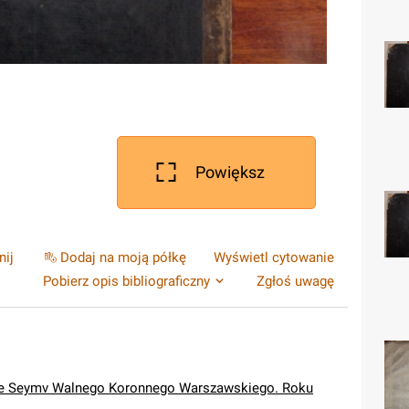
Powiększ
nij
Dodaj na moją półkę
Wyświetl cytowanie
Pobierz opis bibliograficzny
Zgłoś uwagę
ie Seymv Walnego Koronnego Warszawskiego. Roku