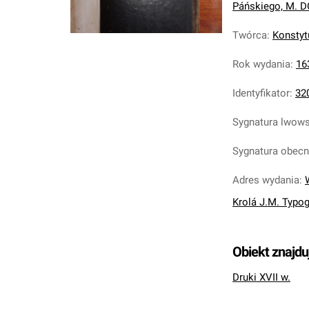
Páńskiego, M. DC
Twórca
:
Konstyt
Rok wydania
:
16
Identyfikator
:
32
Sygnatura lwow
Sygnatura obec
Adres wydania
:
Krolá J.M. Typo
Obiekt znajdu
Druki XVII w.