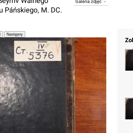
 Seymv Walnego
Galeria zdjęć
 Páńskiego, M. DC.
Zo