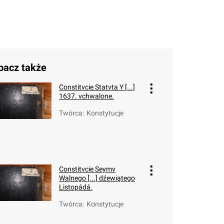
bacz także
Constitvcie Statvta Y [...]
1637. vchwalone.
Twórca
:
Konstytucje
Constitvcie Seymv
Walnego [...] dźewiątego
Listopádá.
Twórca
:
Konstytucje