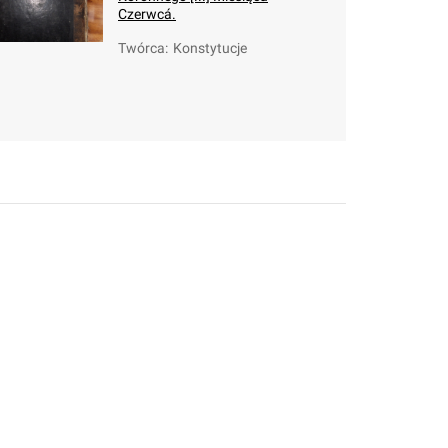
Czerwcá.
Twórca
:
Konstytucje