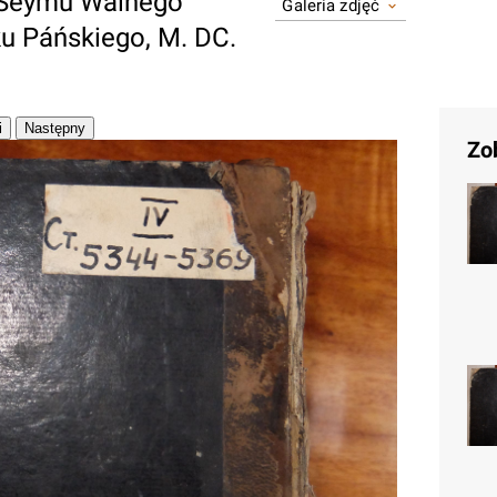
 Seymu Walnego
Galeria zdjęć
u Páńskiego, M. DC.
Zo