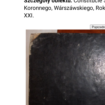
Szczegóły obiektu
:
Constitucie
Koronnego, Wárszáwskiego, Rok
XXI.