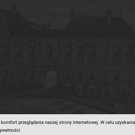
komfort przeglądania naszej strony internetowej. W celu uzyskania
rogramowaniu
dLibra6.4.18-SNAPSHOT
opracowanemu przez
Poznańskie Centrum
rywatności