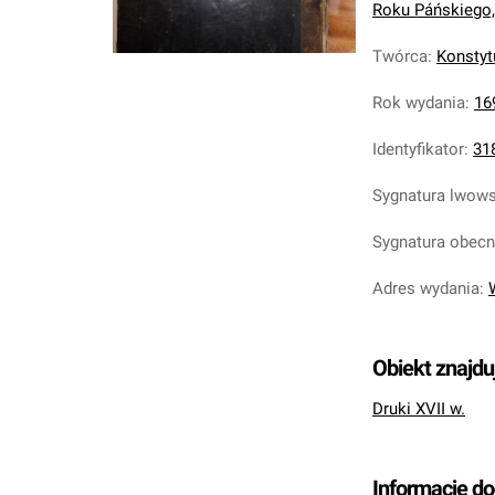
Roku Páńskiego,
Twórca
:
Konstyt
Rok wydania
:
16
Identyfikator
:
31
Sygnatura lwow
Sygnatura obec
Adres wydania
:
Obiekt znajdu
Druki XVII w.
Informacje d