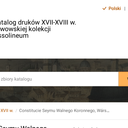
Polski
|
talog druków XVII-XVIII w.
lwowskiej kolekcji
ssolineum
 XVII w.
Constitucie Seymu Walnego Koronnego, Wárszáwskiego, Roku Páńskiego, M. DC. XXI.