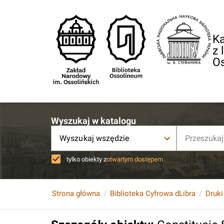
Ka
z 
O
Wyszukaj w katalogu
Wyszukaj wszędzie
tylko obiekty z
otwartym dostępem
Strona główna
Biblioteka Cyfrowa dLibra
Druki