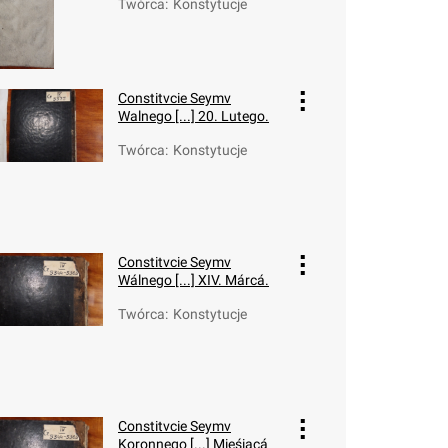
Twórca
:
Konstytucje
Constitvcie Seymv
Walnego [...] 20. Lutego.
Twórca
:
Konstytucje
Constitvcie Seymv
Wálnego [...] XIV. Márcá.
Twórca
:
Konstytucje
Constitvcie Seymv
Koronnego [...] Mieśiącá