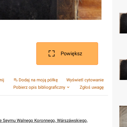
Powiększ
nij
Dodaj na moją półkę
Wyświetl cytowanie
Pobierz opis bibliograficzny
Zgłoś uwagę
ie Seymu Walnego Koronnego, Wárszáwskiego,