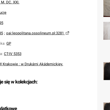
 M. DC. XXI.
ucje
95
85
;
oai:leopolitana.ossolineum.pl:3281
ska
:
GP
na
:
CT-IV 5353
W Krakowie : w Drukárni Akádemickiey.
je się w kolekcjach:
odatkowe