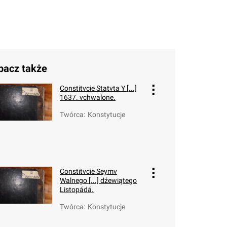
bacz także
Constitvcie Statvta Y [...]
1637. vchwalone.
Twórca
:
Konstytucje
Constitvcie Seymv
Walnego [...] dźewiątego
Listopádá.
Twórca
:
Konstytucje