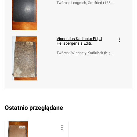
Twórca
:
Lengnich, Gottfried (1689-
1774)
Vincentius Kadlubko Et [...]
Heilsbergensis Editi.
Twórca
:
Wincenty Kadłubek (bł.; 1
150-1223); Gallus Anony
mus (10..-11..); Lengnich,
Gottfried (1689-1774)
Ostatnio przeglądane