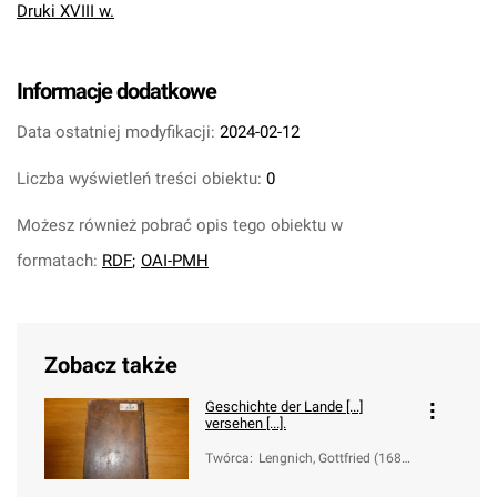
Druki XVIII w.
Informacje dodatkowe
Data ostatniej modyfikacji:
2024-02-12
Liczba wyświetleń treści obiektu:
0
Możesz również pobrać opis tego obiektu w
formatach:
RDF
;
OAI-PMH
Zobacz także
Geschichte der Lande [...]
versehen [...].
Twórca
:
Lengnich, Gottfried (1689-
1774)