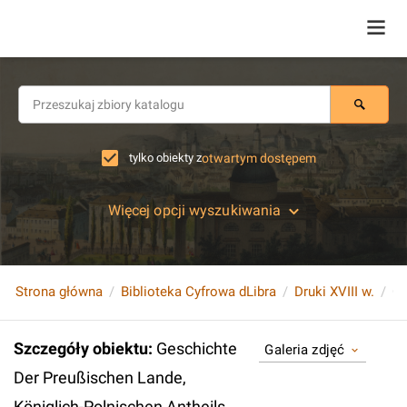
tylko obiekty z
otwartym dostępem
Więcej opcji wyszukiwania
Strona główna
Biblioteka Cyfrowa dLibra
Druki XVIII w.
Szczegóły obiektu
:
Geschichte
Galeria zdjęć
Der Preußischen Lande,
Königlich-Polnischen Antheils