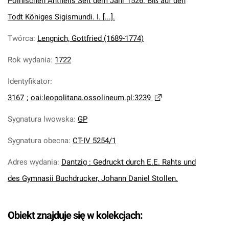
Polnischen Antheils Seit dem Jahr 1526. Biß auf den
Todt Königes Sigismundi. I. [...].
Twórca
:
Lengnich, Gottfried (1689-1774)
Rok wydania
:
1722
Identyfikator
:
3167
;
oai:leopolitana.ossolineum.pl:3239
Sygnatura lwowska
:
GP
Sygnatura obecna
:
CT-IV 5254/1
Adres wydania
:
Dantzig : Gedruckt durch E.E. Rahts und
des Gymnasii Buchdrucker, Johann Daniel Stollen.
Obiekt znajduje się w kolekcjach: