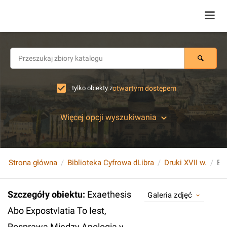
tylko obiekty z
otwartym dostępem
Więcej opcji wyszukiwania
Strona główna
Biblioteka Cyfrowa dLibra
Druki XVII w.
Szczegóły obiektu
:
Exaethesis
Galeria zdjęć
Abo Expostvlatia To Iest,
Rosprawa Miedzy Apologią y