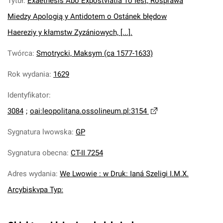
Tytuł
:
Exaethesis Abo Expostvlatia To Iest, Rosprawa
Miedzy Apologią y Antidotem o Ostánek błędow
Haereziy y kłamstw Zyzániowych, [...].
Twórca
:
Smotrycki, Maksym (ca 1577-1633)
Rok wydania
:
1629
Identyfikator
:
3084
;
oai:leopolitana.ossolineum.pl:3154
Sygnatura lwowska
:
GP
Sygnatura obecna
:
CT-II 7254
Adres wydania
:
We Lwowie : w Druk: Ianá Szeligi I.M.X.
Arcybiskvpa Typ: