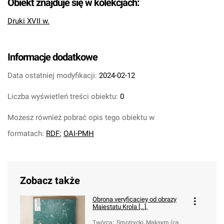
Obiekt znajduje się w kolekcjach:
Druki XVII w.
Informacje dodatkowe
Data ostatniej modyfikacji:
2024-02-12
Liczba wyświetleń treści obiektu:
0
Możesz również pobrać opis tego obiektu w
formatach:
RDF
;
OAI-PMH
Zobacz także
Obrona veryficaciey od obrazy
Maiestatu Krola [...].
Twórca
:
Smotrycki, Maksym (ca 1