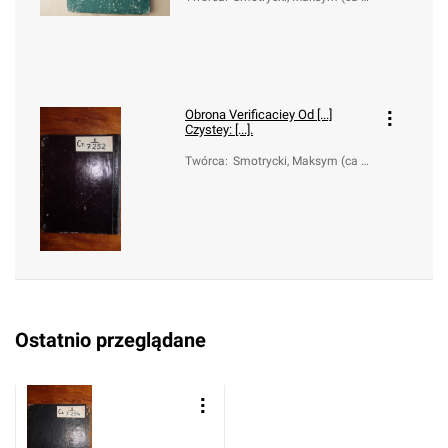
577-1633)
Obrona Verificaciey Od [...]
Czystey: [...].
Twórca
:
Smotrycki, Maksym (ca 1
577-1633)
Ostatnio przeglądane