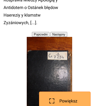
Antidotem o Ostánek błędow
Haereziy y kłamstw
Zyzániowych, [...].
Powiększ