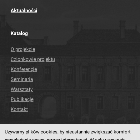
Aktualności
Katalog
O projekcie
Członkowie projektu
Konferencje
Seminaria
Warsztaty
Publikacje
Kontakt
Używamy plików cookies, by nieustannie zwiększać komfort
Odwiedź nas!
Facebook