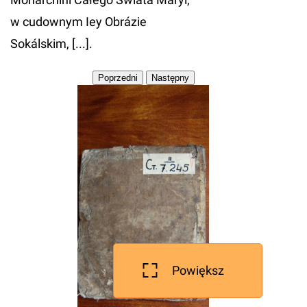
w cudownym Iey Obrázie
Sokálskim, [...].
Powiększ