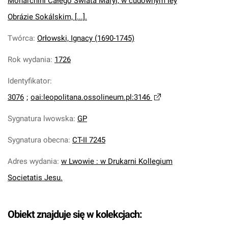
Monarchini Całego Swiata Maryi, w cudownym Iey
Obrázie Sokálskim, [...].
Twórca
:
Orłowski, Ignacy (1690-1745)
Rok wydania
:
1726
Identyfikator
:
3076
;
oai:leopolitana.ossolineum.pl:3146
Sygnatura lwowska
:
GP
Sygnatura obecna
:
CT-II 7245
Adres wydania
:
w Lwowie : w Drukarni Kollegium
Societatis Jesu.
Obiekt znajduje się w kolekcjach: