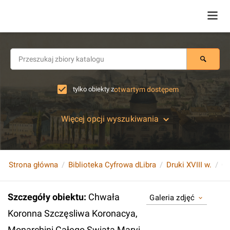
tylko obiekty z
otwartym dostępem
Więcej opcji wyszukiwania
Strona główna
Biblioteka Cyfrowa dLibra
Druki XVIII w.
Szczegóły obiektu
:
Chwała
Galeria zdjęć
Koronna Szczęsliwa Koronacya,
Monarchini Całego Swiata Maryi,