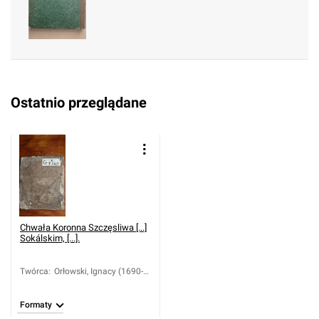
Ostatnio przeglądane
Chwała Koronna Szczęsliwa [...]
Sokálskim, [...].
Twórca
:
Orłowski, Ignacy (1690-
1745)
Formaty