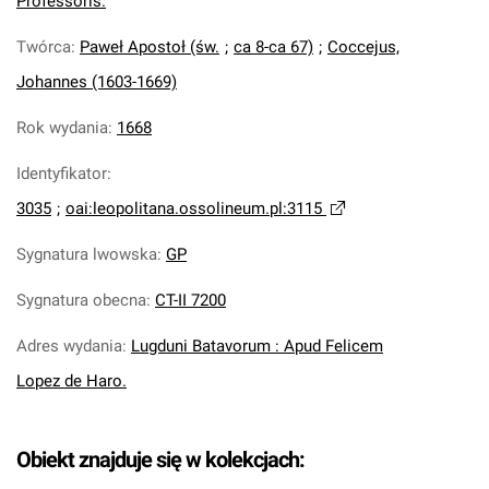
Professoris.
Twórca
:
Paweł Apostoł (św.
;
ca 8-ca 67)
;
Coccejus,
Johannes (1603-1669)
Rok wydania
:
1668
Identyfikator
:
3035
;
oai:leopolitana.ossolineum.pl:3115
Sygnatura lwowska
:
GP
Sygnatura obecna
:
CT-II 7200
Adres wydania
:
Lugduni Batavorum : Apud Felicem
Lopez de Haro.
Obiekt znajduje się w kolekcjach: