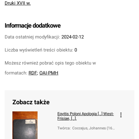
Druki XVII w.
Informacje dodatkowe
Data ostatniej modyfikacji:
2024-02-12
Liczba wyświetleń treści obiektu:
0
Możesz również pobrać opis tego obiektu w
formatach:
RDF
;
OAI-PMH
Zobacz także
Eqvitis Poloni Apologia [...] West-
Frisiae, [...].
Twórca
:
Coccejus, Johannes (160
3-1669)