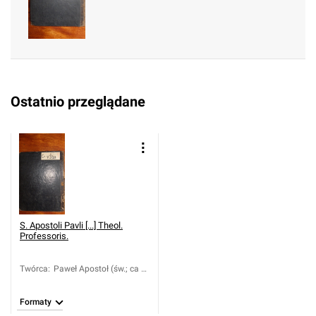
Ostatnio przeglądane
S. Apostoli Pavli [...] Theol.
Professoris.
Twórca
:
Paweł Apostoł (św.; ca 8-
ca 67); Coccejus,
Johannes (1603-1669)
Formaty