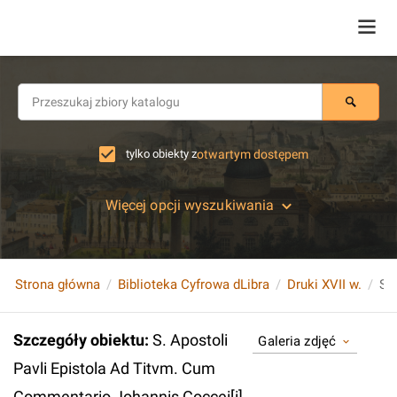
tylko obiekty z
otwartym dostępem
Więcej opcji wyszukiwania
Strona główna
Biblioteka Cyfrowa dLibra
Druki XVII w.
Szczegóły obiektu
:
S. Apostoli
Galeria zdjęć
Pavli Epistola Ad Titvm. Cum
Commentario Johannis Coccei[i],