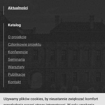
Aktualności
Katalog
O projekcie
Członkowie projektu
Konferencje
Seminaria
Warsztaty
Publikacje
Kontakt
Używamy plików cookies, by nieustannie zwiększać komfort
Odwiedź nas!
Facebook