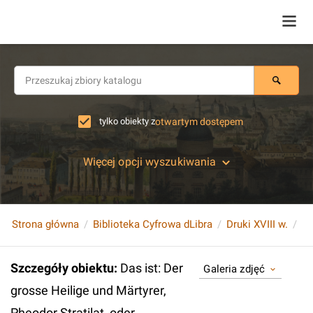
tylko obiekty z
otwartym dostępem
Więcej opcji wyszukiwania
Strona główna
Biblioteka Cyfrowa dLibra
Druki XVIII w.
Szczegóły obiektu
:
Das ist: Der
Galeria zdjęć
grosse Heilige und Märtyrer,
Pheodor Stratilat, oder