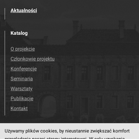
Aktualności
Katalog
O projekcie
Członkowie projektu
Konferencje
Seminaria
Warsztaty
Publikacje
Kontakt
Używamy plików cookies, by nieustannie zwiększać komfort
Odwiedź nas!
Facebook