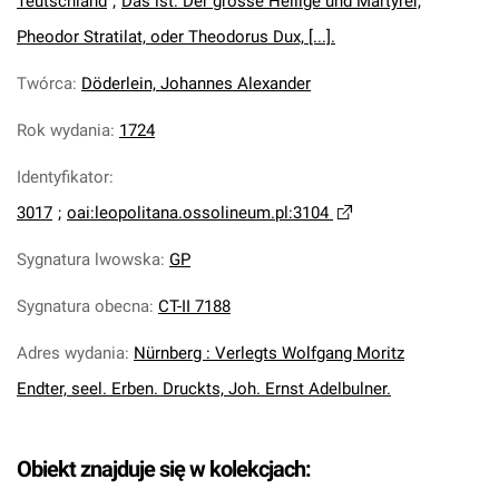
Teutschland
;
Das ist: Der grosse Heilige und Märtyrer,
Pheodor Stratilat, oder Theodorus Dux, [...].
Twórca
:
Döderlein, Johannes Alexander
Rok wydania
:
1724
Identyfikator
:
3017
;
oai:leopolitana.ossolineum.pl:3104
Sygnatura lwowska
:
GP
Sygnatura obecna
:
CT-II 7188
Adres wydania
:
Nürnberg : Verlegts Wolfgang Moritz
Endter, seel. Erben. Druckts, Joh. Ernst Adelbulner.
Obiekt znajduje się w kolekcjach: