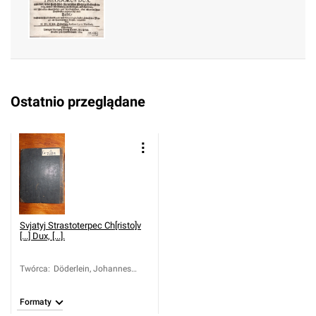
Ostatnio przeglądane
Svjatyj Strastoterpec Ch[risto]v
[...] Dux, [...].
Twórca
:
Döderlein, Johannes
Alexander
Formaty