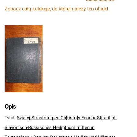
Zobacz całą kolekcję, do której należy ten obiekt
Opis
Tytuł
:
Svjatyj Strastoterpec Ch[risto]v Feodor Stjratiljat.
Slavonisch-Russisches Heiligthum mitten in