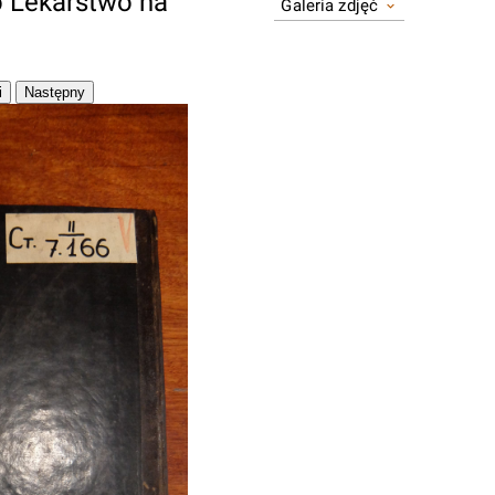
 Lekárstwo ná
Galeria zdjęć