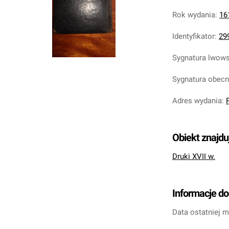
Rok wydania
:
16
Identyfikator
:
29
Sygnatura lwow
Sygnatura obec
Adres wydania
:
Obiekt znajdu
Druki XVII w.
Informacje d
Data ostatniej m