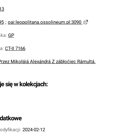
13
95
;
oai:leopolitana.ossolineum.pl:3090
ska
:
GP
na
:
CT-II 7166
Przez Mikołáiá Alexándrá Z zábłoćiec Rámultá.
je się w kolekcjach:
odatkowe
odyfikacji:
2024-02-12