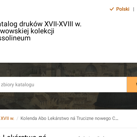
Polski
|
talog druków XVII-XVIII w.
lwowskiej kolekcji
ssolineum
 XVII w.
Kolenda Abo Lekárstwo ná Trucizne nowego Cyrulika. [...].