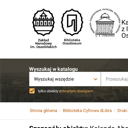
Ka
z 
O
Wyszukaj w katalogu
Wyszukaj wszędzie
tylko obiekty z
otwartym dostępem
Strona główna
Biblioteka Cyfrowa dLibra
Druki