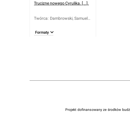
Trucizne nowego Cyrulika. [...].
Twórca
:
Dambrowski, Samuel
(1577-1625)
Formaty
Projekt dofinansowany ze środków bud