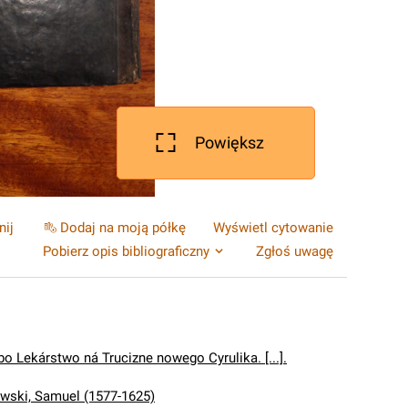
Powiększ
nij
Dodaj na moją półkę
Wyświetl cytowanie
Pobierz opis bibliograficzny
Zgłoś uwagę
o Lekárstwo ná Trucizne nowego Cyrulika. [...].
ski, Samuel (1577-1625)