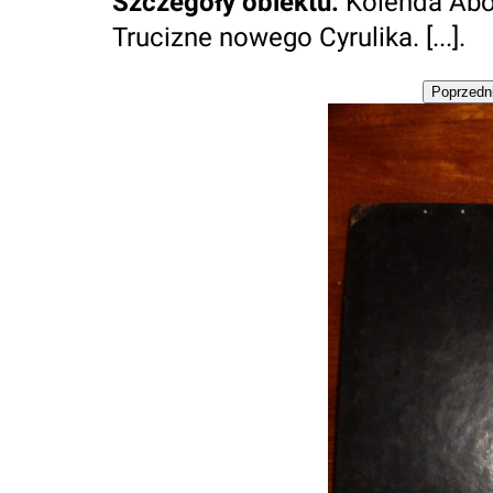
Szczegóły obiektu
:
Kolenda Abo
Trucizne nowego Cyrulika. [...].