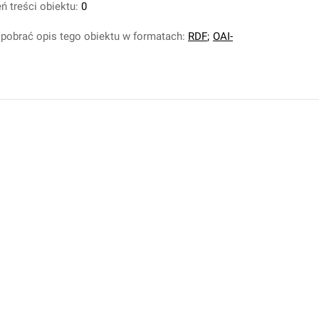
ń treści obiektu:
0
pobrać opis tego obiektu w formatach:
RDF
;
OAI-