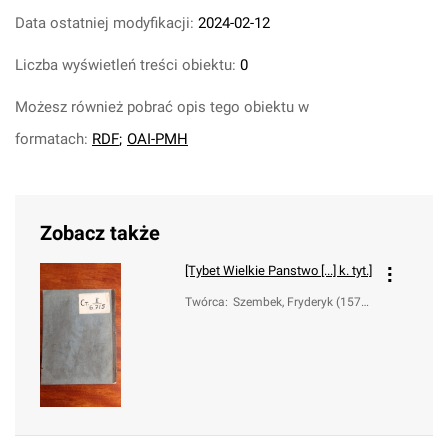
Data ostatniej modyfikacji:
2024-02-12
Liczba wyświetleń treści obiektu:
0
Możesz również pobrać opis tego obiektu w
formatach:
RDF
;
OAI-PMH
Zobacz także
[Tybet Wielkie Panstwo [...] k. tyt.]
Twórca
:
Szembek, Fryderyk (1575-
1644)