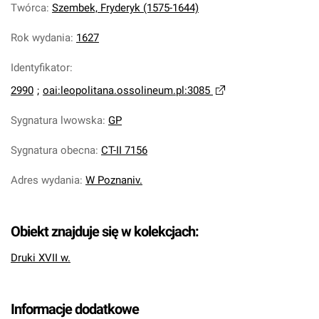
Twórca
:
Szembek, Fryderyk (1575-1644)
Rok wydania
:
1627
Identyfikator
:
2990
;
oai:leopolitana.ossolineum.pl:3085
Sygnatura lwowska
:
GP
Sygnatura obecna
:
CT-II 7156
Adres wydania
:
W Poznaniv.
Obiekt znajduje się w kolekcjach:
Druki XVII w.
Informacje dodatkowe