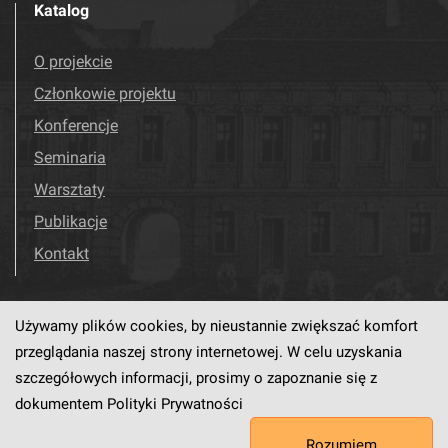
Katalog
O projekcie
Członkowie projektu
Konferencje
Seminaria
Warsztaty
Publikacje
Kontakt
Używamy plików cookies, by nieustannie zwiększać komfort
Odwiedź nas!
Facebook
przeglądania naszej strony internetowej. W celu uzyskania
szczegółowych informacji, prosimy o zapoznanie się z
dokumentem
Polityki Prywatności
Ten serwis działa dzięki oprogramowaniu
dLibra6.4.18-SNAPSHOT
Rozumiem