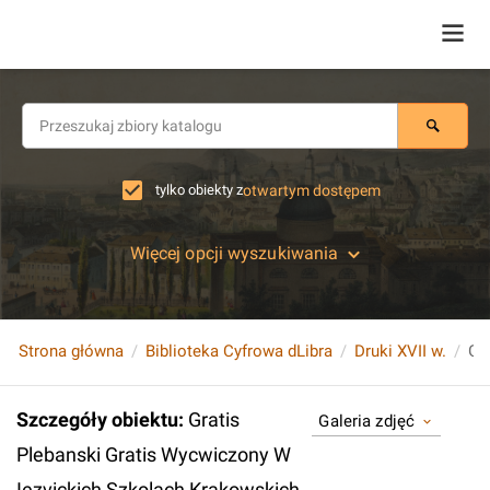
tylko obiekty z
otwartym dostępem
Więcej opcji wyszukiwania
Strona główna
Biblioteka Cyfrowa dLibra
Druki XVII w.
Szczegóły obiektu
:
Gratis
Galeria zdjęć
Plebanski Gratis Wycwiczony W
Iezvickich Szkolach Krakowskich.