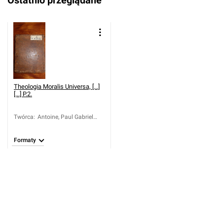
Ostatnio przeglądane
Theologia Moralis Universa, [...]
[...] P.2.
Twórca
:
Antoine, Paul Gabriel
(1679-1743)
Formaty