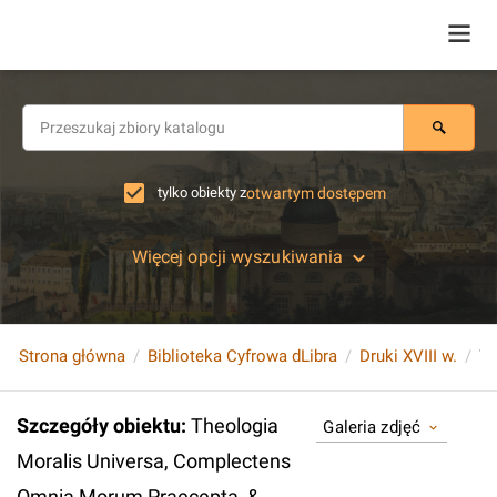
tylko obiekty z
otwartym dostępem
Więcej opcji wyszukiwania
Strona główna
Biblioteka Cyfrowa dLibra
Druki XVIII w.
Szczegóły obiektu
:
Theologia
Galeria zdjęć
Moralis Universa, Complectens
Omnia Morum Praecepta, &