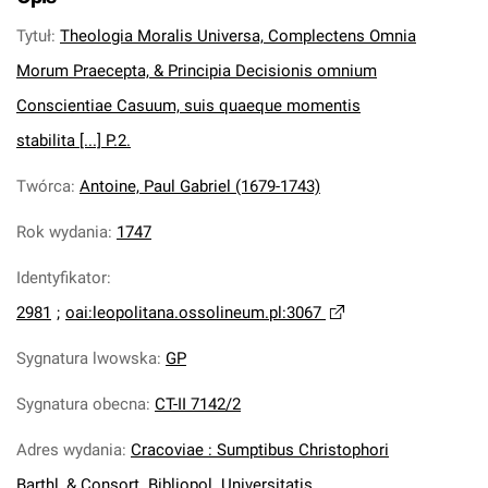
Tytuł
:
Theologia Moralis Universa, Complectens Omnia
Morum Praecepta, & Principia Decisionis omnium
Conscientiae Casuum, suis quaeque momentis
stabilita [...] P.2.
Twórca
:
Antoine, Paul Gabriel (1679-1743)
Rok wydania
:
1747
Identyfikator
:
2981
;
oai:leopolitana.ossolineum.pl:3067
Sygnatura lwowska
:
GP
Sygnatura obecna
:
CT-II 7142/2
Adres wydania
:
Cracoviae : Sumptibus Christophori
Barthl, & Consort. Bibliopol. Universitatis.