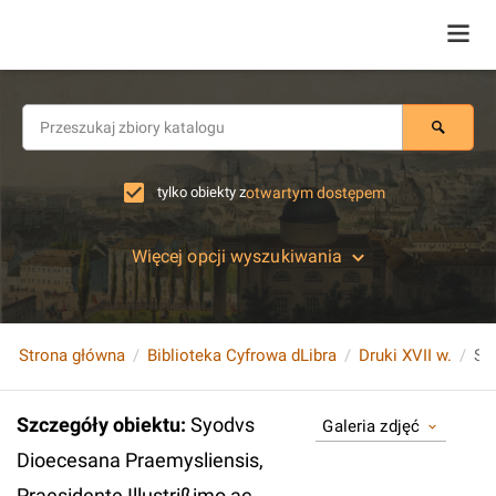
tylko obiekty z
otwartym dostępem
Więcej opcji wyszukiwania
Strona główna
Biblioteka Cyfrowa dLibra
Druki XVII w.
Szczegóły obiektu
:
Syodvs
Galeria zdjęć
Dioecesana Praemysliensis,
Praesidente Illustrißimo ac