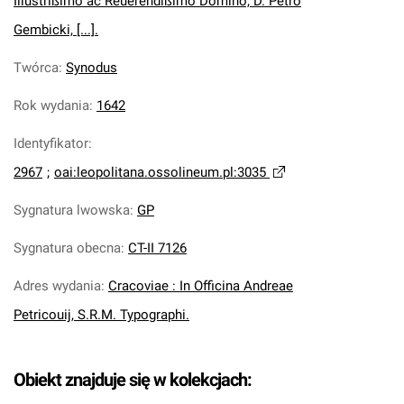
Illustrißimo ac Reuerendißimo Domino, D. Petro
Gembicki, [...].
Twórca
:
Synodus
Rok wydania
:
1642
Identyfikator
:
2967
;
oai:leopolitana.ossolineum.pl:3035
Sygnatura lwowska
:
GP
Sygnatura obecna
:
CT-II 7126
Adres wydania
:
Cracoviae : In Officina Andreae
Petricouij, S.R.M. Typographi.
Obiekt znajduje się w kolekcjach: