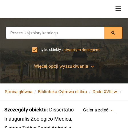
tylko obiekty z
otwartym dostępem
Więcej opcji wyszukiwania
Strona główna
Biblioteka Cyfrowa dLibra
Druki XVIII w.
Szczegóły obiektu
:
Dissertatio
Galeria zdjęć
Inauguralis Zoologico-Medica,
Sistens Totius Regni Animalis