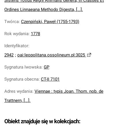
Sistens Totius Regni Animalis Genera, In Classes Et
Ordines Linnaeana Methodo Digesta, [...].
Twórca
:
Czenpiński, Paweł (1755-1793)
Rok wydania
:
1778
Identyfikator
:
2942
;
oai:leopolitana.ossolineum.pl:3025
Sygnatura lwowska
:
GP
Sygnatura obecna
:
CT-II 7101
Adres wydania
:
Viennae : typis Joan. Thom. nob. de
Trattnern, [...].
Obiekt znajduje się w kolekcjach: