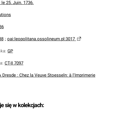
le 25. Juin. 1736.
utions
36
38
;
oai:leopolitana.ossolineum.pl:3017
ska
:
GP
na
:
CT-II 7097
A Dresde : Chez la Veuve Stoesseln: à l'Imprimerie
je się w kolekcjach: