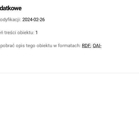
odatkowe
odyfikacji:
2024-02-26
ń treści obiektu:
1
pobrać opis tego obiektu w formatach:
RDF
;
OAI-