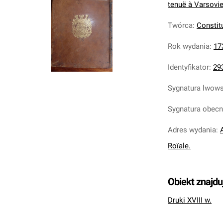
tenuë à Varsovie 
Twórca
:
Constit
Rok wydania
:
17
Identyfikator
:
29
Sygnatura lwow
Sygnatura obec
Adres wydania
:
Roïale.
Obiekt znajdu
Druki XVIII w.