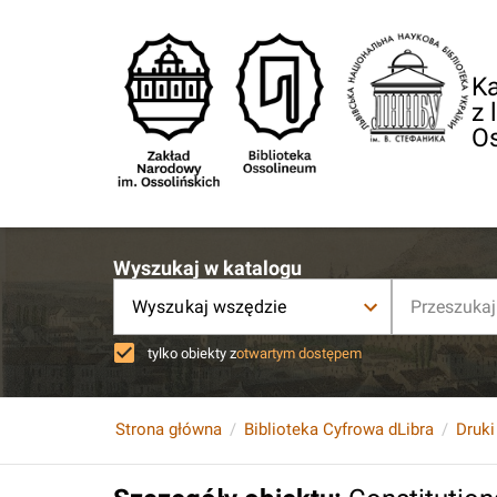
Ka
z 
O
Wyszukaj w katalogu
Wyszukaj wszędzie
tylko obiekty z
otwartym dostępem
Strona główna
Biblioteka Cyfrowa dLibra
Druki