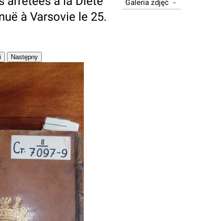
s arrêtées à la Diete
Galeria zdjęć
nuë à Varsovie le 25.