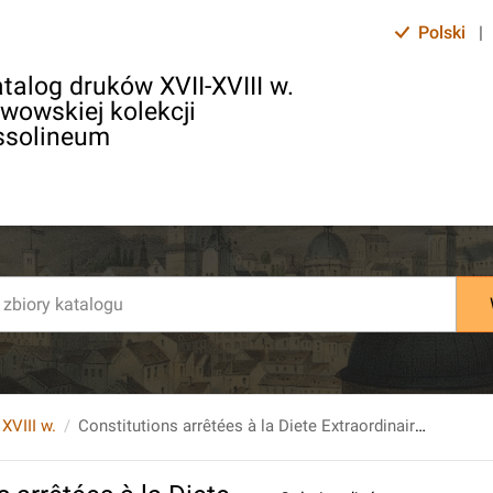
Polski
|
talog druków XVII-XVIII w.
lwowskiej kolekcji
ssolineum
 XVIII w.
Constitutions arrêtées à la Diete Extraordinaire de Pacification tenuë à Varsovie le 25. Juin. 1736.