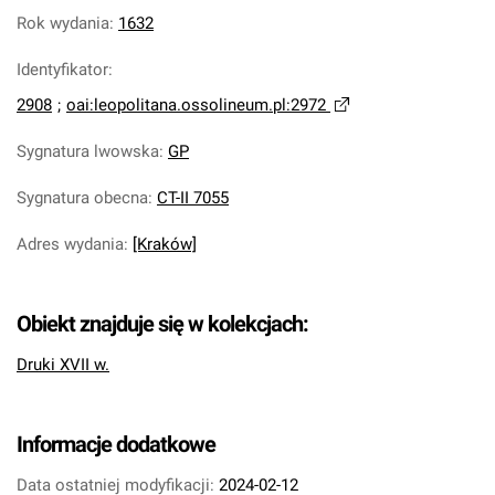
Rok wydania
:
1632
Identyfikator
:
2908
;
oai:leopolitana.ossolineum.pl:2972
Sygnatura lwowska
:
GP
Sygnatura obecna
:
CT-II 7055
Adres wydania
:
[Kraków]
Obiekt znajduje się w kolekcjach:
Druki XVII w.
Informacje dodatkowe
Data ostatniej modyfikacji:
2024-02-12