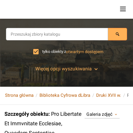
tylko obiekty z
otwartym dostępem
Więcej opcji wyszukiwania
Strona główna
Biblioteka Cyfrowa dLibra
Druki XVII w.
Szczegóły obiektu
:
Pro Libertate
Galeria zdjęć
Et Immvnitate Ecclesiae,
Quaedam Sententiae.