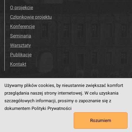
O projekcie
Członkowie projektu
Konferencje
Seminaria
Warsztaty
Publikacje
Kontakt
Używamy plików cookies, by nieustannie zwiększać komfort
Odwiedź nas!
Facebook
przeglądania naszej strony internetowej. W celu uzyskania
szczegółowych informacji, prosimy o zapoznanie się z
dokumentem
Polityki Prywatności
Ten serwis działa dzięki oprogramowaniu
dLibra6.4.18-SNAPSHOT
Rozumiem
opracowanemu przez
PCSS