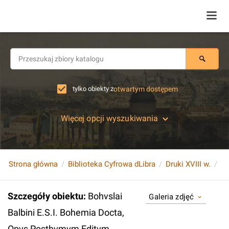
tylko obiekty z
otwartym dostępem
Więcej opcji wyszukiwania
Strona główna
Biblioteka Cyfrowa dLibra
Druki XVIII w.
Szczegóły obiektu
:
Bohvslai
Galeria zdjęć
Balbini E.S.I. Bohemia Docta,
Opvs Posthvmvm Editvm,