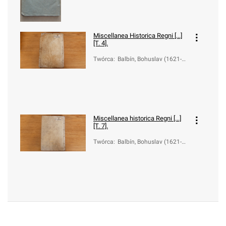
Miscellanea Historica Regni [...]
[T. 4].
Twórca
:
Balbín, Bohuslav (1621-1
688)
Miscellanea historica Regni [...]
[T. 7].
Twórca
:
Balbín, Bohuslav (1621-1
688)