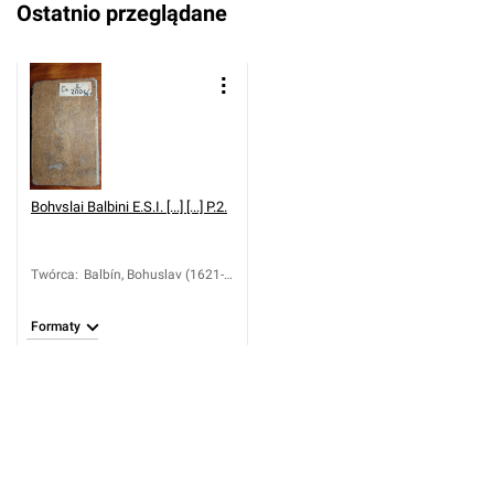
Ostatnio przeglądane
Bohvslai Balbini E.S.I. [...] [...] P.2.
Twórca
:
Balbín, Bohuslav (1621-
1688); Ungar, Karel
Rafael (1743-1807)
Formaty