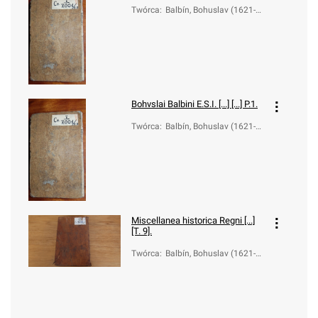
Twórca
:
Balbín, Bohuslav (1621-1
688); Ungar, Karel Rafael
(1743-1807)
Bohvslai Balbini E.S.I. [...] [...] P.1.
Twórca
:
Balbín, Bohuslav (1621-1
688); Ungar, Karel Rafael
(1743-1807)
Miscellanea historica Regni [...]
[T. 9].
Twórca
:
Balbín, Bohuslav (1621-1
688)