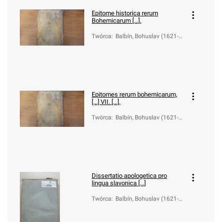
Epitome historica rerum
Bohemicarum [...].
Twórca
:
Balbín, Bohuslav (1621-1
688)
Epitomes rerum bohemicarum,
[...] VII. [...].
Twórca
:
Balbín, Bohuslav (1621-1
688)
Dissertatio apologetica pro
lingua slavonica [...]
Twórca
:
Balbín, Bohuslav (1621-1
688)