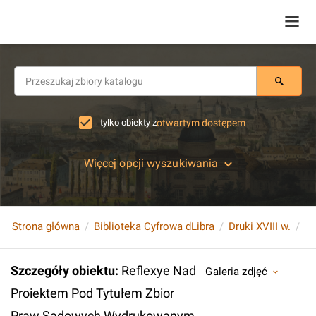
tylko obiekty z
otwartym dostępem
Więcej opcji wyszukiwania
Strona główna
Biblioteka Cyfrowa dLibra
Druki XVIII w.
Szczegóły obiektu
:
Reflexye Nad
Galeria zdjęć
Proiektem Pod Tytułem Zbior
Praw Sądowych Wydrukowanym