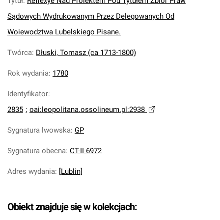
Tytuł
:
Reflexye Nad Proiektem Pod Tytułem Zbior Praw
Sądowych Wydrukowanym Przez Delegowanych Od
Woiewodztwa Lubelskiego Pisane.
Twórca
:
Dłuski, Tomasz (ca 1713-1800)
Rok wydania
:
1780
Identyfikator
:
2835
;
oai:leopolitana.ossolineum.pl:2938
Sygnatura lwowska
:
GP
Sygnatura obecna
:
CT-II 6972
Adres wydania
:
[Lublin]
Obiekt znajduje się w kolekcjach: