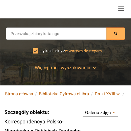
tylko obiekty z
otwartym dostępem
Więcej opcji wyszukiwania
Strona główna
Biblioteka Cyfrowa dLibra
Druki XVIII w.
Szczegóły obiektu
:
Galeria zdjęć
Korrespondencya Polsko-
Niemiecka = Pohlnisch-Deutsche