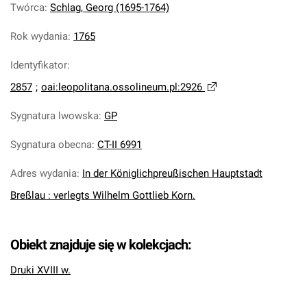
Twórca
:
Schlag, Georg (1695-1764)
Rok wydania
:
1765
Identyfikator
:
2857
;
oai:leopolitana.ossolineum.pl:2926
Sygnatura lwowska
:
GP
Sygnatura obecna
:
CT-II 6991
Adres wydania
:
In der Königlichpreußischen Hauptstadt
Breßlau : verlegts Wilhelm Gottlieb Korn.
Obiekt znajduje się w kolekcjach:
Druki XVIII w.