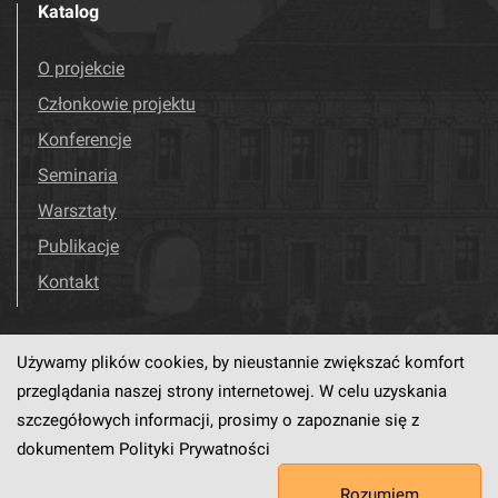
Katalog
O projekcie
Członkowie projektu
Konferencje
Seminaria
Warsztaty
Publikacje
Kontakt
Używamy plików cookies, by nieustannie zwiększać komfort
Odwiedź nas!
Facebook
przeglądania naszej strony internetowej. W celu uzyskania
szczegółowych informacji, prosimy o zapoznanie się z
dokumentem
Polityki Prywatności
Ten serwis działa dzięki oprogramowaniu
dLibra6.4.18-SNAPSHOT
Rozumiem