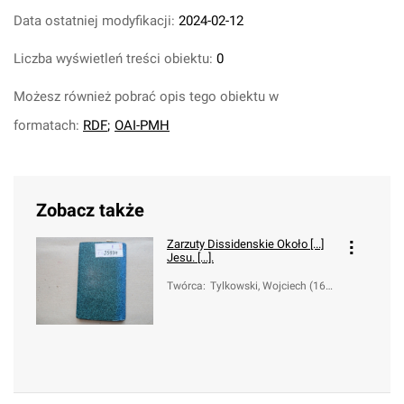
Data ostatniej modyfikacji:
2024-02-12
Liczba wyświetleń treści obiektu:
0
Możesz również pobrać opis tego obiektu w
formatach:
RDF
;
OAI-PMH
Zobacz także
Zarzuty Dissidenskie Około [...]
Jesu. [...].
Twórca
:
Tylkowski, Wojciech (162
5-1695)