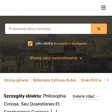
tylko obiekty z
otwartym dostępem
Więcej opcji wyszukiwania
Strona główna
Biblioteka Cyfrowa dLibra
Druki XVII w.
Szczegóły obiektu
:
Philosophia
Galeria zdjęć
Cvriosa. Seu Qvaestiones Et
Conclvsiones Cvriosae, [...].