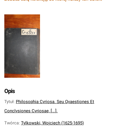
Opis
Tytuł
:
Philosophia Cvriosa. Seu Qvaestiones Et
Conclvsiones Cvriosae, [...].
Twórca
:
Tylkowski, Wojciech (1625-1695)