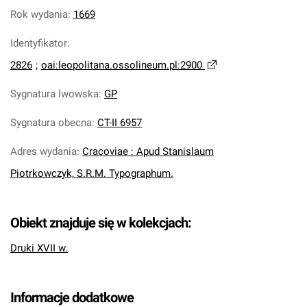
Rok wydania
:
1669
Identyfikator
:
2826
;
oai:leopolitana.ossolineum.pl:2900
Sygnatura lwowska
:
GP
Sygnatura obecna
:
CT-II 6957
Adres wydania
:
Cracoviae : Apud Stanislaum
Piotrkowczyk, S.R.M. Typographum.
Obiekt znajduje się w kolekcjach:
Druki XVII w.
Informacje dodatkowe