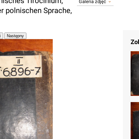
nisches Tirocinium,
Galeria zdjęć
er polnischen Sprache,
Zo