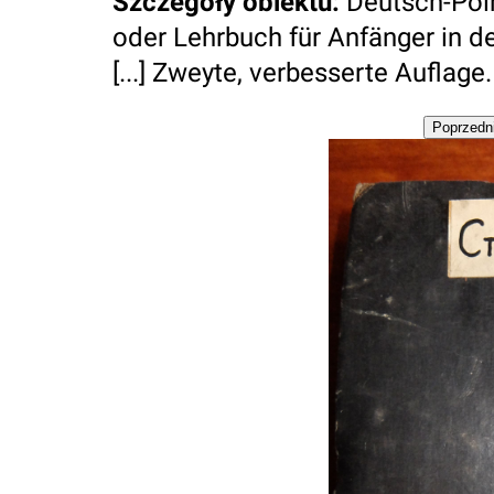
Szczegóły obiektu
:
Deutsch-Pol
oder Lehrbuch für Anfänger in d
[...] Zweyte, verbesserte Auflage.