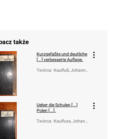
bacz także
Kurzgefaßte und deutliche
[...] verbesserte Auflage.
Twórca
:
Kaulfuß, Johann
Christian
Ueber die Schulen [...]
Polen [...].
Twórca
:
Kaulfuss, Johann
Christian