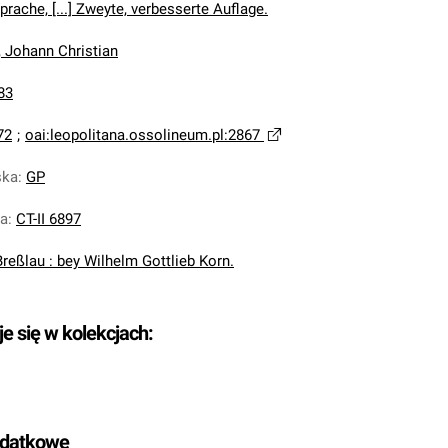
prache, [...] Zweyte, verbesserte Auflage.
, Johann Christian
83
72
;
oai:leopolitana.ossolineum.pl:2867
ska
:
GP
na
:
CT-II 6897
Breßlau : bey Wilhelm Gottlieb Korn.
je się w kolekcjach:
odatkowe