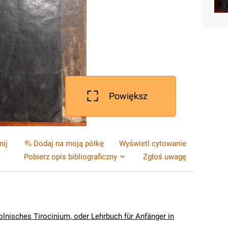
Powiększ
nij
Dodaj na moją półkę
Wyświetl cytowanie
Pobierz opis bibliograficzny
Zgłoś uwagę
lnisches Tirocinium, oder Lehrbuch für Anfänger in