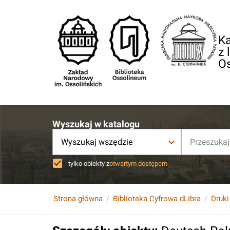
Ka
z 
O
Wyszukaj w katalogu
Wyszukaj wszędzie
tylko obiekty z
otwartym dostępem
Strona główna
Biblioteka Cyfrowa dLibra
Druki