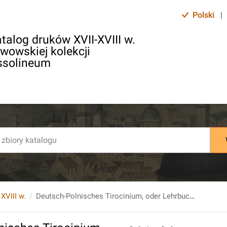
Polski
|
talog druków XVII-XVIII w.
lwowskiej kolekcji
ssolineum
 XVIII w.
Deutsch-Polnisches Tirocinium, oder Lehrbuch für Anfänger in der polnischen Sprache, [...] Zweyte, verbesserte Auflage.