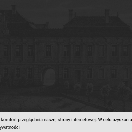
komfort przeglądania naszej strony internetowej. W celu uzyskania
rogramowaniu
dLibra6.4.18-SNAPSHOT
opracowanemu przez
Poznańskie Centrum
rywatności