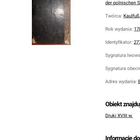
der polnischen S
Twórca
:
Kaulfuß
Rok wydania
:
17
Identyfikator
:
27
Sygnatura lwow
Sygnatura obec
Adres wydania
:
Obiekt znajdu
Druki XVIII w.
Informacje d