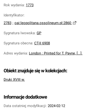
Rok wydania
:
1773
Identyfikator
:
2783
;
oai:leopolitana.ossolineum.pl:2860
Sygnatura lwowska
:
GP
Sygnatura obecna
:
CT-II 6908
Adres wydania
:
London : Printed for T. Payne, [...].
Obiekt znajduje się w kolekcjach:
Druki XVIII w.
Informacje dodatkowe
Data ostatniej modyfikacji:
2024-02-12