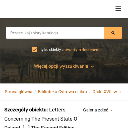
tylko obiekty z
otwartym dostępem
Więcej opcji wyszukiwania
Strona główna
Biblioteka Cyfrowa dLibra
Druki XVIII w.
Szczegóły obiektu
:
Letters
Galeria zdjęć
Concerning The Present State Of
Poland. [...] The Second Edition.