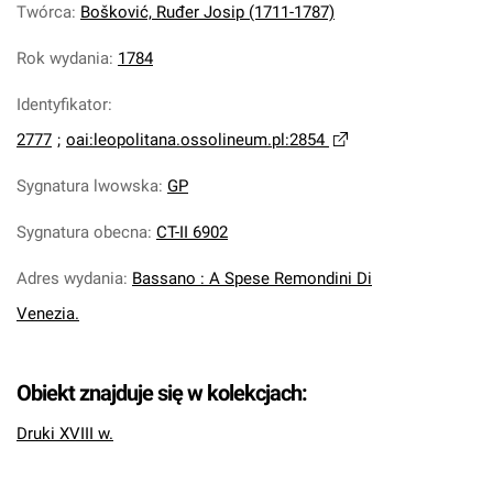
Twórca
:
Bošković, Ruđer Josip (1711-1787)
Rok wydania
:
1784
Identyfikator
:
2777
;
oai:leopolitana.ossolineum.pl:2854
Sygnatura lwowska
:
GP
Sygnatura obecna
:
CT-II 6902
Adres wydania
:
Bassano : A Spese Remondini Di
Venezia.
Obiekt znajduje się w kolekcjach:
Druki XVIII w.