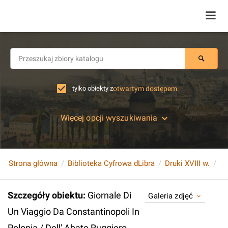
tylko obiekty z
otwartym dostępem
Więcej opcji wyszukiwania
Strona główna
Biblioteka Cyfrowa dLibra
Druki XVIII w.
Szczegóły obiektu
:
Giornale Di
Galeria zdjęć
Un Viaggio Da Constantinopoli In
Polonia / Dell' Abate Ruggiero