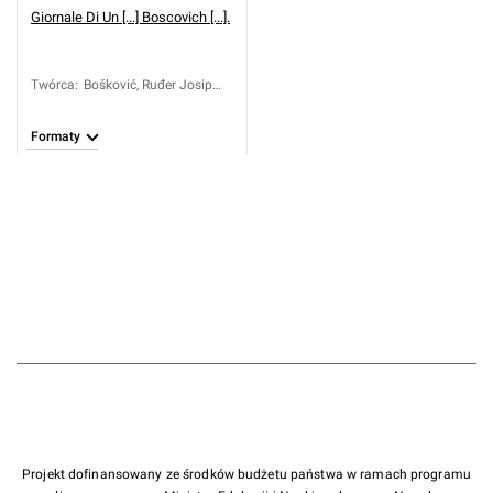
Giornale Di Un [...] Boscovich [...].
Twórca
:
Bošković, Ruđer Josip
(1711-1787)
Formaty
Projekt dofinansowany ze środków budżetu państwa w ramach programu