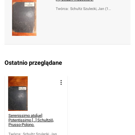
Twórca
:
Schultz Szulecki, Jan (16
62-1704)
Ostatnio przeglądane
Serenissimo atq[ue]
Potentissimo [...] Schultziô,
Prusso-Polono.
Twórca
:
Schultz Szulecki, Jan