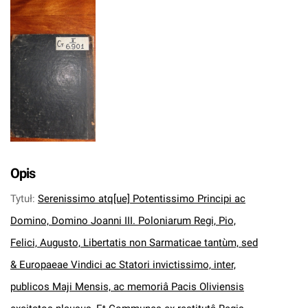
Opis
Tytuł
:
Serenissimo atq[ue] Potentissimo Principi ac
Domino, Domino Joanni III. Poloniarum Regi, Pio,
Felici, Augusto, Libertatis non Sarmaticae tantùm, sed
& Europaeae Vindici ac Statori invictissimo, inter,
publicos Maji Mensis, ac memoriâ Pacis Oliviensis