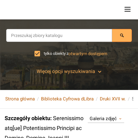
tylko obiekty z
otwartym dostępem
Więcej opcji wyszukiwania
Strona główna
Biblioteka Cyfrowa dLibra
Druki XVII w.
Szczegóły obiektu
:
Serenissimo
Galeria zdjęć
atq[ue] Potentissimo Principi ac
Domino, Domino Joanni III.