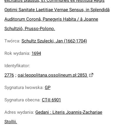
excitatos plausus, Et Communes ex restitutâ Regis
Optimi Sanitate Laetitiae Vernae Sensus, in Splendidâ
Auditorum Coronâ, Panegyris Habita / â Joanne
Schultziô, Prusso-Polono.
Twórca
:
Schultz Szulecki, Jan (1662-1704)
Rok wydania
:
1694
Identyfikator
:
2776
;
oai:leopolitana.ossolineum.pl:2853
Sygnatura lwowska
:
GP
Sygnatura obecna
:
CT-II 6901
Adres wydania
:
Gedani : Literis Joannis-Zachariae
Stollii.