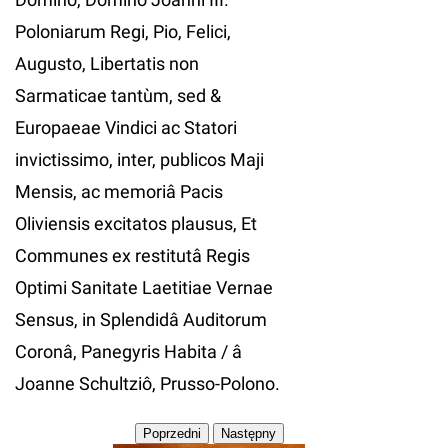
Poloniarum Regi, Pio, Felici,
Augusto, Libertatis non
Sarmaticae tantùm, sed &
Europaeae Vindici ac Statori
invictissimo, inter, publicos Maji
Mensis, ac memoriâ Pacis
Oliviensis excitatos plausus, Et
Communes ex restitutâ Regis
Optimi Sanitate Laetitiae Vernae
Sensus, in Splendidâ Auditorum
Coronâ, Panegyris Habita / â
Joanne Schultziô, Prusso-Polono.