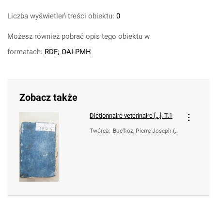
Liczba wyświetleń treści obiektu:
0
Możesz również pobrać opis tego obiektu w
formatach:
RDF
;
OAI-PMH
Zobacz także
Dictionnaire veterinaire [...]. T.1
Twórca
:
Buc'hoz, Pierre-Joseph (1
731-1807)