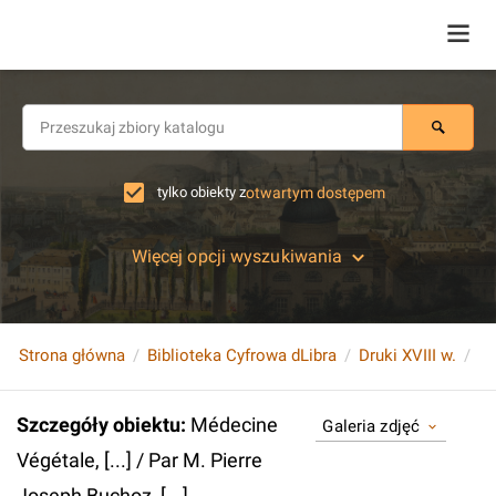
tylko obiekty z
otwartym dostępem
Więcej opcji wyszukiwania
Strona główna
Biblioteka Cyfrowa dLibra
Druki XVIII w.
Szczegóły obiektu
:
Médecine
Galeria zdjęć
Végétale, [...] / Par M. Pierre
Joseph Buchoz, [...].