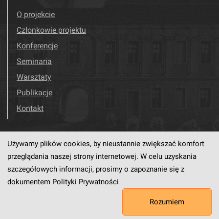
O projekcie
Członkowie projektu
Konferencje
Seminaria
Warsztaty
Publikacje
Kontakt
Używamy plików cookies, by nieustannie zwiększać komfort
Odwiedź nas!
Facebook
przeglądania naszej strony internetowej. W celu uzyskania
szczegółowych informacji, prosimy o zapoznanie się z
dokumentem
Polityki Prywatności
Ten serwis działa dzięki oprogramowaniu
dLibra6.4.18-SNAPSHOT
Rozumiem
opracowanemu przez
PCSS