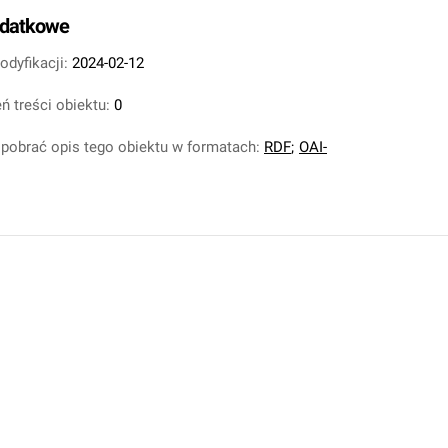
odatkowe
odyfikacji:
2024-02-12
ń treści obiektu:
0
pobrać opis tego obiektu w formatach:
RDF
;
OAI-