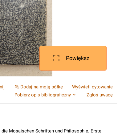
Powiększ
nij
Dodaj na moją półkę
Wyświetl cytowanie
Pobierz opis bibliograficzny
Zgłoś uwagę
r die Mosaischen Schriften und Philosophie. Erste