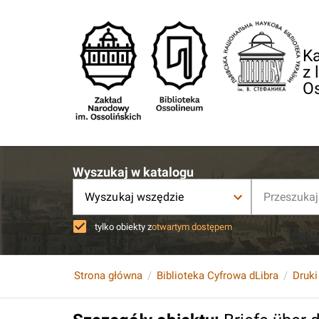
Ka
z 
O
Wyszukaj w katalogu
Wyszukaj wszędzie
tylko obiekty z
otwartym dostępem
Strona główna
Biblioteka Cyfrowa dLibra
Druki