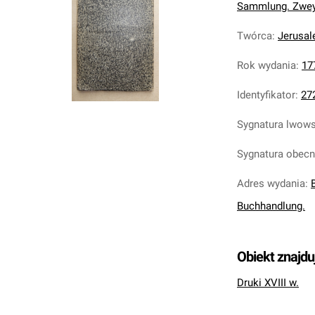
Sammlung. Zwey
Twórca
:
Jerusal
Rok wydania
:
17
Identyfikator
:
27
Sygnatura lwow
Sygnatura obec
Adres wydania
:
Buchhandlung.
Obiekt znajdu
Druki XVIII w.