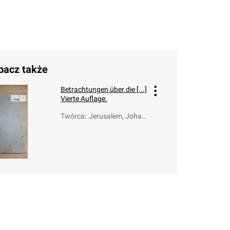
bacz także
Betrachtungen über die [...]
Vierte Auflage.
Twórca
:
Jerusalem, Johan
n Friedrich Wilhel
m (1709-1789)