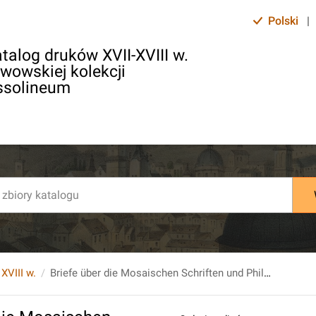
Polski
|
talog druków XVII-XVIII w.
lwowskiej kolekcji
ssolineum
 XVIII w.
Briefe über die Mosaischen Schriften und Philosophie. Erste Sammlung. Zweyte Auflage.