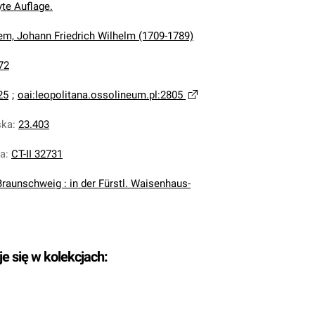
te Auflage.
em, Johann Friedrich Wilhelm (1709-1789)
72
25
;
oai:leopolitana.ossolineum.pl:2805
ska
:
23.403
na
:
CT-II 32731
Braunschweig : in der Fürstl. Waisenhaus-
je się w kolekcjach: