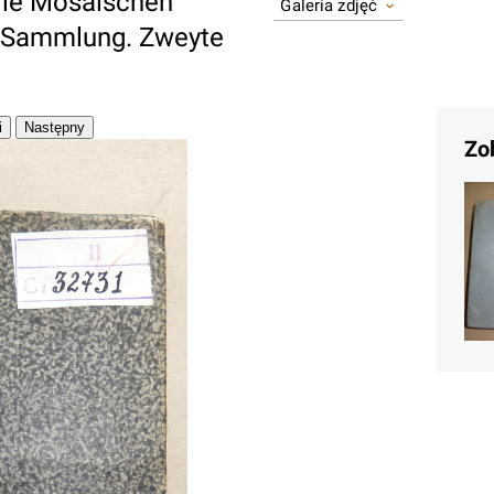
 die Mosaischen
Galeria zdjęć
te Sammlung. Zweyte
Zo