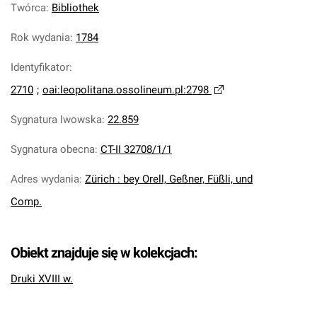
Twórca
:
Bibliothek
Rok wydania
:
1784
Identyfikator
:
2710
;
oai:leopolitana.ossolineum.pl:2798
Sygnatura lwowska
:
22.859
Sygnatura obecna
:
CT-II 32708/1/1
Adres wydania
:
Zürich : bey Orell, Geßner, Füßli, und
Comp.
Obiekt znajduje się w kolekcjach:
Druki XVIII w.