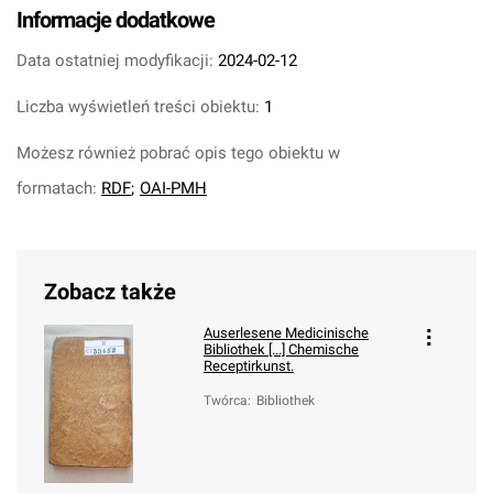
Informacje dodatkowe
Data ostatniej modyfikacji:
2024-02-12
Liczba wyświetleń treści obiektu:
1
Możesz również pobrać opis tego obiektu w
formatach:
RDF
;
OAI-PMH
Zobacz także
Auserlesene Medicinische
Bibliothek [...] Chemische
Receptirkunst.
Twórca
:
Bibliothek