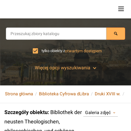
tylko obiekty z
otwartym dostępem
Więcej opcji wyszukiwania
Strona główna
Biblioteka Cyfrowa dLibra
Druki XVIII w.
Szczegóły obiektu
:
Bibliothek der
Galeria zdjęć
neusten Theologischen,
philosophischen, und schönen