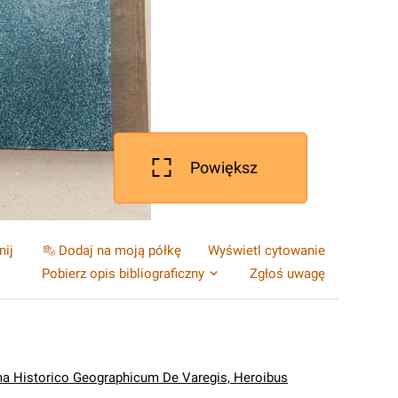
Powiększ
nij
Dodaj na moją półkę
Wyświetl cytowanie
Pobierz opis bibliograficzny
Zgłoś uwagę
a Historico Geographicum De Varegis, Heroibus