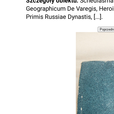
Szczegóły obiektu
:
Schediasma 
Geographicum De Varegis, Heroi
Primis Russiae Dynastis, [...].