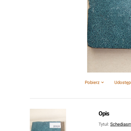
Pobierz
Udostęp
Opis
Tytuł
:
Schediasm