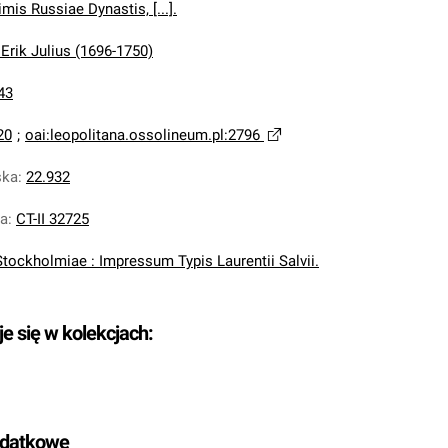
mis Russiae Dynastis, [...].
 Erik Julius (1696-1750)
43
20
;
oai:leopolitana.ossolineum.pl:2796
ska
:
22.932
na
:
CT-II 32725
Stockholmiae : Impressum Typis Laurentii Salvii.
je się w kolekcjach:
odatkowe