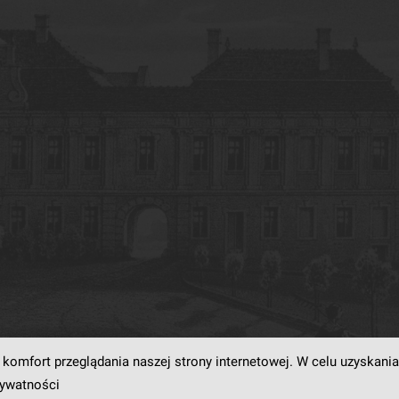
komfort przeglądania naszej strony internetowej. W celu uzyskania
rogramowaniu
dLibra6.4.18-SNAPSHOT
opracowanemu przez
Poznańskie Centrum
rywatności