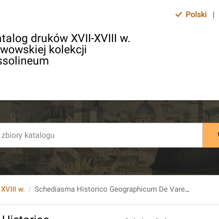
Polski
|
talog druków XVII-XVIII w.
lwowskiej kolekcji
ssolineum
 XVIII w.
Schediasma Historico Geographicum De Varegis, Heroibus Scandianis Et Primis Russiae Dynastis, [...].