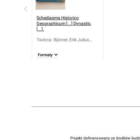
Schediasma Historico
Geographicum [...] Dynastis,
[...].
Twórca
:
Björner, Erik Julius
(1696-1750)
Formaty
Projekt dofinansowany ze środków bud