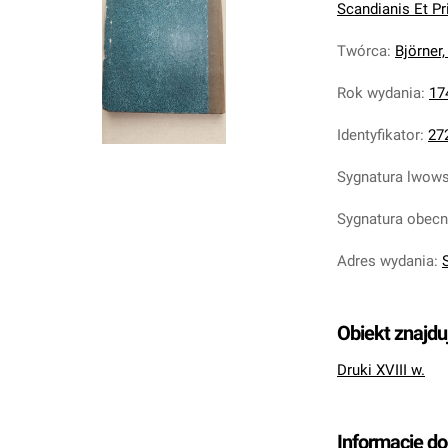
Scandianis Et Pri
Twórca
:
Björner,
Rok wydania
:
17
Identyfikator
:
27
Sygnatura lwow
Sygnatura obec
Adres wydania
:
Obiekt znajdu
Druki XVIII w.
Informacje d