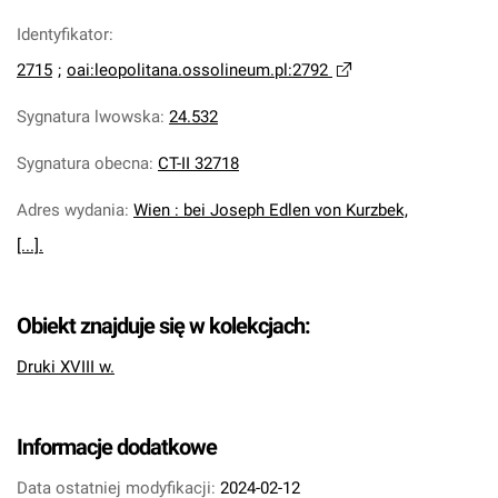
Identyfikator
:
2715
;
oai:leopolitana.ossolineum.pl:2792
Sygnatura lwowska
:
24.532
Sygnatura obecna
:
CT-II 32718
Adres wydania
:
Wien : bei Joseph Edlen von Kurzbek,
[...].
Obiekt znajduje się w kolekcjach:
Druki XVIII w.
Informacje dodatkowe
Data ostatniej modyfikacji:
2024-02-12