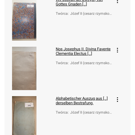
Gottes Gnaden [...]
Twórca
:
Józef II (cesarz rzymsko-n
iemiecki; 1741-1790)
Nos Josephus II. Divina Favente
Clementia Electus [...]
Twórca
:
Józef II (cesarz rzymsko-n
iemiecki; 1741-1790)
Alphabetischer Auszug aus [...]
derselben Bestrafung.
Twórca
:
Józef II (cesarz rzymsko-n
iemiecki; 1741-1790)