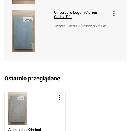
Universalis Legum Civilium
Codex. P.1.
Twórca
:
Józef II (cesarz rzymsko-n
iemiecki; 1741-1790)
Ostatnio przeglądane
Allgemeine Kriminal-