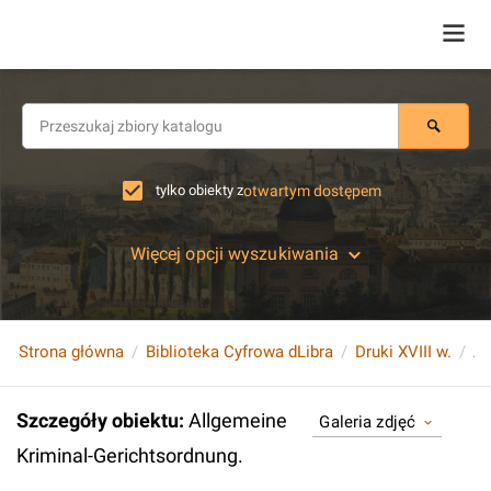
tylko obiekty z
otwartym dostępem
Więcej opcji wyszukiwania
Strona główna
Biblioteka Cyfrowa dLibra
Druki XVIII w.
Al
Szczegóły obiektu
:
Allgemeine
Galeria zdjęć
Kriminal-Gerichtsordnung.