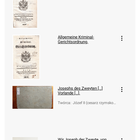
Allgemeine Kriminal-
Gerichtsordnung.
Josephs des Zweyten [...]
Vorlande [...].
Twórca
:
Józef II (cesarz rzymsko-n
iemiecki; 1741-1790)
Wir Joseph der Zweyte, von