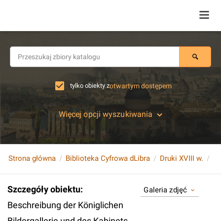
tylko obiekty z
otwartym dostępem
Więcej opcji wyszukiwania
Strona główna
Biblioteka Cyfrowa dLibra
Druki XVIII w.
Szczegóły obiektu
:
Galeria zdjęć
Beschreibung der Königlichen
Bildergallerie und des Kabinets