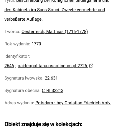
Tytuł
:
Beschreibung der Königlichen Bildergallerie und
des Kabinets im Sans-Souci. Zweyte vermehrte und
verbeßerte Auflage.
Twórca
:
Oesterreich, Matthias (1716-1778)
Rok wydania
:
1770
Identyfikator
:
2646
;
oai:leopolitana.ossolineum.pl:2726
Sygnatura lwowska
:
22.631
Sygnatura obecna
:
CT-II 32213
Adres wydania
:
Potsdam : bey Christian Friedrich Voß.
Obiekt znajduje się w kolekcjach: