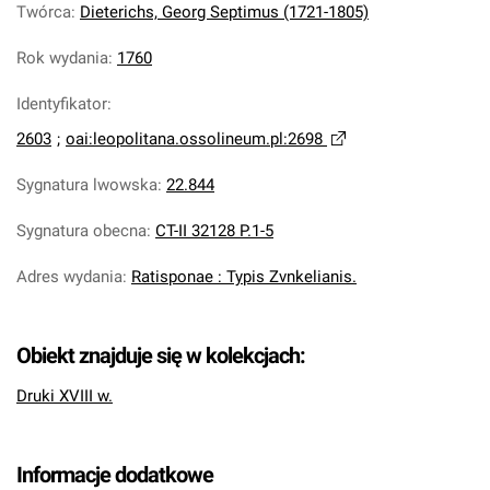
Twórca
:
Dieterichs, Georg Septimus (1721-1805)
Rok wydania
:
1760
Identyfikator
:
2603
;
oai:leopolitana.ossolineum.pl:2698
Sygnatura lwowska
:
22.844
Sygnatura obecna
:
CT-II 32128 P.1-5
Adres wydania
:
Ratisponae : Typis Zvnkelianis.
Obiekt znajduje się w kolekcjach:
Druki XVIII w.
Informacje dodatkowe