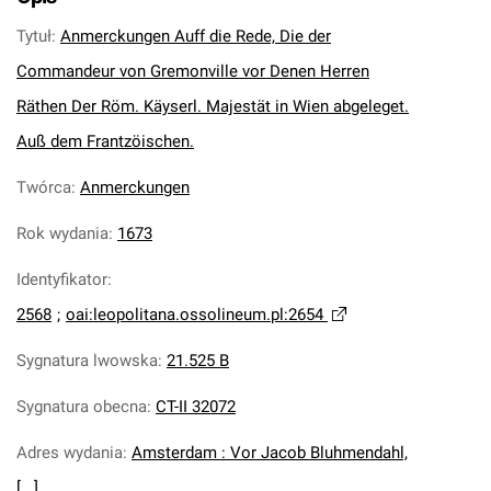
Tytuł
:
Anmerckungen Auff die Rede, Die der
Commandeur von Gremonville vor Denen Herren
Räthen Der Röm. Käyserl. Majestät in Wien abgeleget.
Auß dem Frantzöischen.
Twórca
:
Anmerckungen
Rok wydania
:
1673
Identyfikator
:
2568
;
oai:leopolitana.ossolineum.pl:2654
Sygnatura lwowska
:
21.525 B
Sygnatura obecna
:
CT-II 32072
Adres wydania
:
Amsterdam : Vor Jacob Bluhmendahl,
[...].