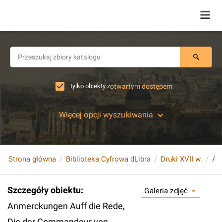
tylko obiekty z
otwartym dostępem
Więcej opcji wyszukiwania
Strona główna
Biblioteka Cyfrowa dLibra
Druki XVII w.
Szczegóły obiektu
:
Galeria zdjęć
Anmerckungen Auff die Rede,
Die der Commandeur von