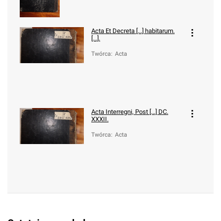
Acta Et Decreta [...] habitarum.
[...].
Twórca
:
Acta
Acta Interregni, Post [...] DC.
XXXII.
Twórca
:
Acta