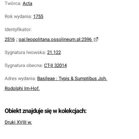
Twórca
:
Acta
Rok wydania
:
1755
Identyfikator
:
2516
;
oai:leopolitana.ossolineum.pl:2596
Sygnatura lwowska
:
21.122
Sygnatura obecna
:
CT-II 32014
Adres wydania
:
Basileae : Typis & Sumptibus Joh.
Rodolphi Im-Hof.
Obiekt znajduje się w kolekcjach:
Druki XVIII w.