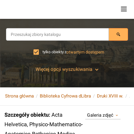
tylko obiekty z
otwartym dostępem
Więcej opcji wyszukiwania
Strona główna
Biblioteka Cyfrowa dLibra
Druki XVIII w.
Szczegóły obiektu
:
Acta
Galeria zdjęć
Helvetica, Physico-Mathematico-
Anatomico-Bothanico-Medica,