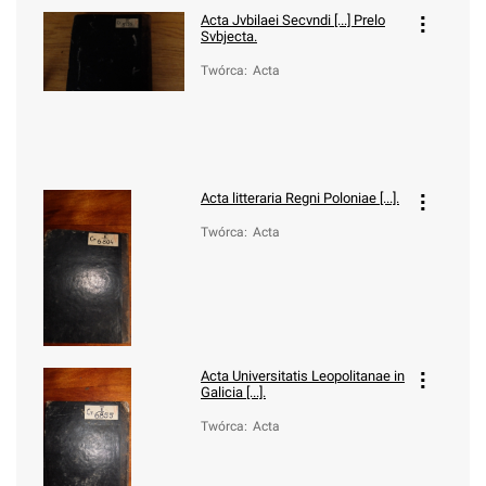
Acta Jvbilaei Secvndi [...] Prelo
Svbjecta.
Twórca
:
Acta
Acta litteraria Regni Poloniae [...].
Twórca
:
Acta
Acta Universitatis Leopolitanae in
Galicia [...].
Twórca
:
Acta