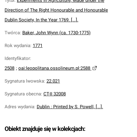
Tytuł
:
Experiments In Agriculture, Made under the
Direction of The Right Honourable and Honourable
Dublin Society, In the Year 1769. [...].
Twórca
:
Baker, John Wynn (ca. 1730-1775)
Rok wydania
:
1771
Identyfikator
:
2508
;
oai:leopolitana.ossolineum.pl:2588
Sygnatura lwowska
:
22.021
Sygnatura obecna
:
CT-II 32008
Adres wydania
:
Dublin : Printed by S. Powell, [...].
Obiekt znajduje się w kolekcjach: