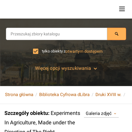
tylko obiekty z
otwartym dostępem
Więcej opcji wyszukiwania
Strona główna
Biblioteka Cyfrowa dLibra
Druki XVIII w.
Szczegóły obiektu
:
Experiments
Galeria zdjęć
In Agriculture, Made under the
Direction of The Right