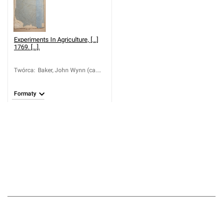
Experiments In Agriculture, [...]
1769. [...].
Twórca
:
Baker, John Wynn (ca.
1730-1775)
Formaty