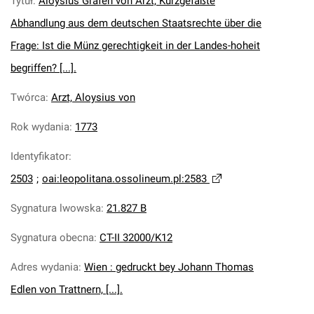
Tytuł
:
Aloysius Grafen von Arzt, Kurzgefaßte
Abhandlung aus dem deutschen Staatsrechte über die
Frage: Ist die Münz gerechtigkeit in der Landes-hoheit
begriffen? [...].
Twórca
:
Arzt, Aloysius von
Rok wydania
:
1773
Identyfikator
:
2503
;
oai:leopolitana.ossolineum.pl:2583
Sygnatura lwowska
:
21.827 B
Sygnatura obecna
:
CT-II 32000/K12
Adres wydania
:
Wien : gedruckt bey Johann Thomas
Edlen von Trattnern, [...].