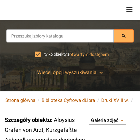
tylko obiekty z
otwartym dostępem
Więcej opcji wyszukiwania
Strona główna
Biblioteka Cyfrowa dLibra
Druki XVIII w.
Szczegóły obiektu
:
Aloysius
Galeria zdjęć
Grafen von Arzt, Kurzgefaßte
Abhandlung aus dem deutschen