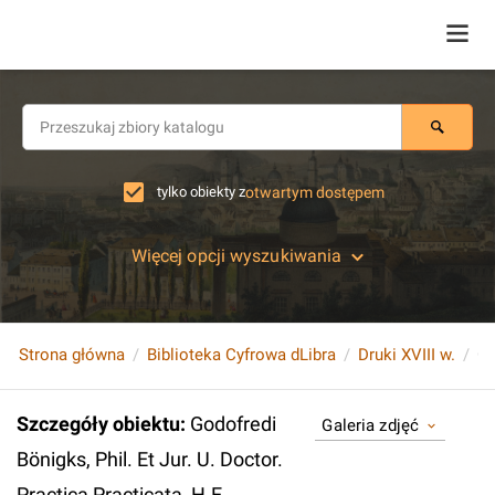
tylko obiekty z
otwartym dostępem
Więcej opcji wyszukiwania
Strona główna
Biblioteka Cyfrowa dLibra
Druki XVIII w.
Szczegóły obiektu
:
Godofredi
Galeria zdjęć
Bönigks, Phil. Et Jur. U. Doctor.
Practica Practicata, H.E.