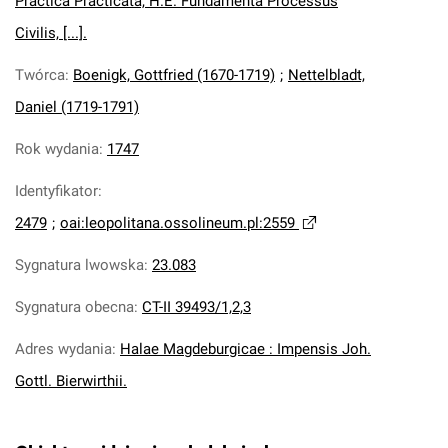
Practica Practicata, H.E. Fundamenta Processus
Civilis, [...].
Twórca
:
Boenigk, Gottfried (1670-1719)
;
Nettelbladt,
Daniel (1719-1791)
Rok wydania
:
1747
Identyfikator
:
2479
;
oai:leopolitana.ossolineum.pl:2559
Sygnatura lwowska
:
23.083
Sygnatura obecna
:
CT-II 39493/1,2,3
Adres wydania
:
Halae Magdeburgicae : Impensis Joh.
Gottl. Bierwirthii.