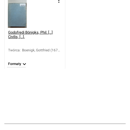
Godofredi Bönigks, Phil. [...]
Civilis, [...].
Twórca
:
Boenigk, Gottfried (1670-
1719); Nettelbladt,
Daniel (1719-1791)
Formaty