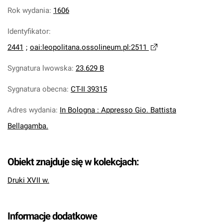
Rok wydania
:
1606
Identyfikator
:
2441
;
oai:leopolitana.ossolineum.pl:2511
Sygnatura lwowska
:
23.629 B
Sygnatura obecna
:
CT-II 39315
Adres wydania
:
In Bologna : Appresso Gio. Battista
Bellagamba.
Obiekt znajduje się w kolekcjach:
Druki XVII w.
Informacje dodatkowe