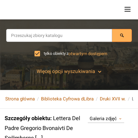
tylko obiekty z
otwartym dostępem
Więcej opcji wyszukiwania
Strona główna
Biblioteka Cyfrowa dLibra
Druki XVII w.
Szczegóły obiektu
:
Lettera Del
Galeria zdjęć
Padre Gregorio Bvonaivti De
Spilimbergo [...].