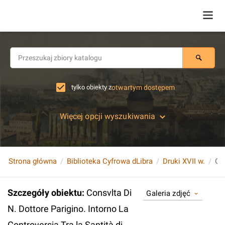
tylko obiekty z
otwartym dostępem
Więcej opcji wyszukiwania
Strona główna
Biblioteka Cyfrowa dLibra
Druki XVII w.
Szczegóły obiektu
:
Consvlta Di
Galeria zdjęć
N. Dottore Parigino. Intorno La
Controversia Tra la Santità di