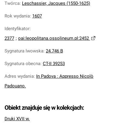
Twórca
:
Leschassier, Jacques (1550-1625)
Rok wydania
:
1607
Identyfikator
:
2377
;
oai:leopolitana.ossolineum.pl:2452
Sygnatura lwowska
:
24.746 B
Sygnatura obecna
:
CT-II 39253
Adres wydania
:
In Padova : Appresso Nicolò
Padouano.
Obiekt znajduje się w kolekcjach:
Druki XVII w.