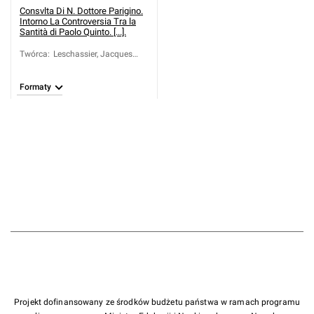
Consvlta Di N. Dottore Parigino.
Intorno La Controversia Tra la
Santità di Paolo Quinto. [...].
Twórca
:
Leschassier, Jacques
(1550-1625)
Formaty
Projekt dofinansowany ze środków budżetu państwa w ramach programu