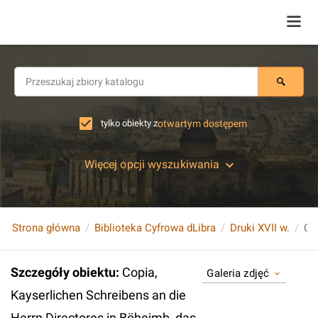
tylko obiekty z
otwartym dostępem
Więcej opcji wyszukiwania
Strona główna
Biblioteka Cyfrowa dLibra
Druki XVII w.
Szczegóły obiektu
:
Copia,
Galeria zdjęć
Kayserlichen Schreibens an die
Herrn Directores in Böheimb, das