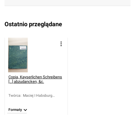
Ostatnio przeglądane
Copia, Kayserlichen Schreibens
[...] abzudancken, &c.
Twórca
:
Maciej I Habsburg
(cesarz rzymsko-
niemiecki; 1557-1619)
Formaty