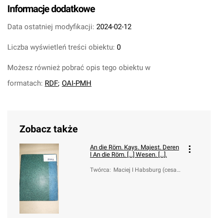
Informacje dodatkowe
Data ostatniej modyfikacji:
2024-02-12
Liczba wyświetleń treści obiektu:
0
Możesz również pobrać opis tego obiektu w
formatach:
RDF
;
OAI-PMH
Zobacz także
An die Röm. Kays. Majest. Deren
l
An die Röm. [...] Wesen. [...].
Twórca
:
Maciej I Habsburg (cesarz
rzymsko-niemiecki; 1557-
1619)