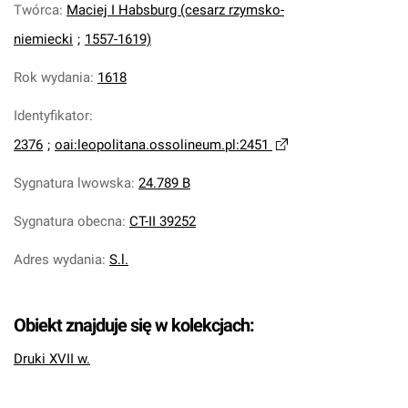
Twórca
:
Maciej I Habsburg (cesarz rzymsko-
niemiecki
;
1557-1619)
Rok wydania
:
1618
Identyfikator
:
2376
;
oai:leopolitana.ossolineum.pl:2451
Sygnatura lwowska
:
24.789 B
Sygnatura obecna
:
CT-II 39252
Adres wydania
:
S.l.
Obiekt znajduje się w kolekcjach:
Druki XVII w.