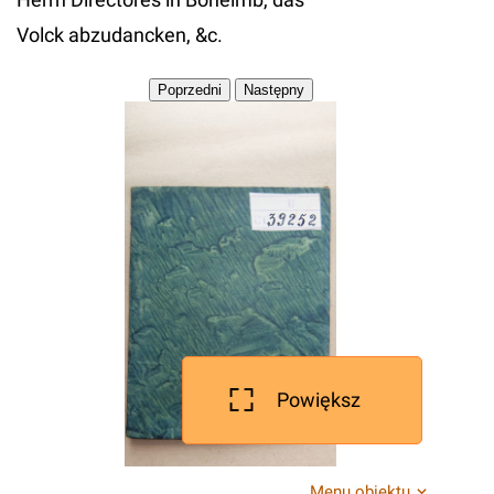
Volck abzudancken, &c.
Powiększ
Menu obiektu